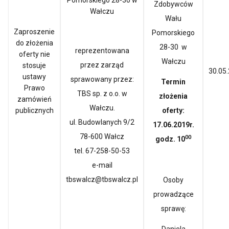
Pomorskiego 28-30 w
Zdobywców
Wałczu
Wału
Zaproszenie
Pomorskiego
do złożenia
28-30 w
reprezentowana
oferty nie
Wałczu
przez zarząd
stosuje
30.05.
ustawy
sprawowany przez:
Termin
Prawo
TBS sp. z o.o. w
złożenia
zamówień
Wałczu.
publicznych
oferty:
ul. Budowlanych 9/2
17.06.2019r.
78-600 Wałcz
00
godz. 10
tel. 67-258-50-53
e-mail
tbswalcz@tbswalcz.pl
Osoby
prowadzące
sprawę: