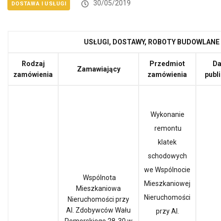
30/05/2019
DOSTAWA I USŁUGI
USŁUGI, DOSTAWY, ROBOTY BUDOWLANE
Rodzaj
Przedmiot
Da
Zamawiający
zamówienia
zamówienia
publi
Wykonanie
remontu
klatek
schodowych
we Wspólnocie
Wspólnota
Mieszkaniowej
Mieszkaniowa
Nieruchomości
Nieruchomości przy
Al. Zdobywców Wału
przy Al.