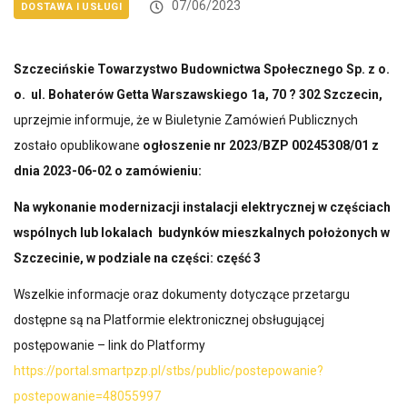
07/06/2023
DOSTAWA I USŁUGI
Szczecińskie Towarzystwo Budownictwa Społecznego Sp. z o.
o.
ul. Bohaterów Getta Warszawskiego 1a, 70 ? 302 Szczecin,
uprzejmie informuje, że w Biuletynie Zamówień Publicznych
zostało opublikowane
ogłoszenie
nr
2023/BZP 00245308/01 z
dnia 2023-06-02 o zamówieniu:
Na
wykonanie modernizacji instalacji elektrycznej w częściach
wspólnych lub lokalach budynków mieszkalnych położonych w
Szczecinie, w podziale na części: część 3
Wszelkie informacje oraz dokumenty dotyczące przetargu
dostępne są na Platformie elektronicznej obsługującej
postępowanie – link do Platformy
https://portal.smartpzp.pl/stbs/public/postepowanie?
postepowanie=48055997