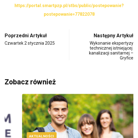
https://portal.smartpzp.pl/stbs/public/postepowanie?
postepowanie=77822078
Poprzedni Artykuł
Następny Artykuł
Czwartek 2 stycznia 2025
Wykonanie ekspertyzy
technicznej istniejącej
kanalizacji sanitarnej –
Gryfice
Zobacz również
AKTUALNOŚCI