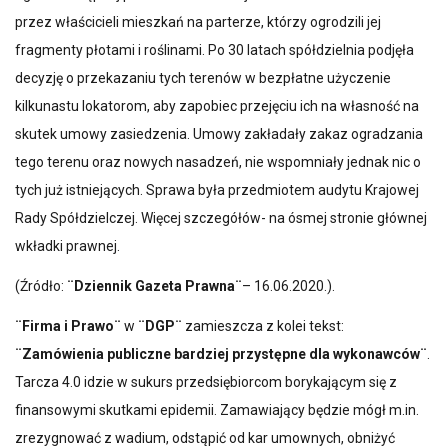
przez właścicieli mieszkań na parterze, którzy ogrodzili jej
fragmenty płotami i roślinami. Po 30 latach spółdzielnia podjęła
decyzję o przekazaniu tych terenów w bezpłatne użyczenie
kilkunastu lokatorom, aby zapobiec przejęciu ich na własność na
skutek umowy zasiedzenia. Umowy zakładały zakaz ogradzania
tego terenu oraz nowych nasadzeń, nie wspomniały jednak nic o
tych już istniejących. Sprawa była przedmiotem audytu Krajowej
Rady Spółdzielczej. Więcej szczegółów- na ósmej stronie głównej
wkładki prawnej.
(Źródło:
¨Dziennik Gazeta Prawna¨
– 16.06.2020.).
¨Firma i Prawo¨
w
¨DGP¨
zamieszcza z kolei tekst:
¨Zamówienia publiczne bardziej przystępne dla wykonawców¨
.
Tarcza 4.0 idzie w sukurs przedsiębiorcom borykającym się z
finansowymi skutkami epidemii. Zamawiający będzie mógł m.in.
zrezygnować z wadium, odstąpić od kar umownych, obniżyć