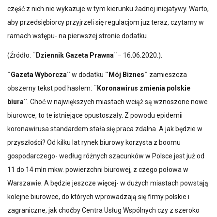
część z nich nie wykazuje w tym kierunku żadnej inicjatywy. Warto,
aby przedsiębiorcy przyjrzeli się regulacjom już teraz, czytamy w
ramach wstępu- na pierwszej stronie dodatku.
(Źródło:
¨Dziennik Gazeta Prawna¨
– 16.06.2020.).
¨Gazeta Wyborcza¨
w dodatku
¨Mój Biznes¨
zamieszcza
obszerny tekst pod hasłem:
¨Koronawirus zmienia polskie
biura¨
. Choć w największych miastach wciąż są wznoszone nowe
biurowce, to te istniejące opustoszały. Z powodu epidemii
koronawirusa standardem stała się praca zdalna. A jak będzie w
przyszłości? Od kilku lat rynek biurowy korzysta z boomu
gospodarczego- według różnych szacunków w Polsce jest już od
11 do 14 mln mkw. powierzchni biurowej, z czego połowa w
Warszawie. A będzie jeszcze więcej- w dużych miastach powstają
kolejne biurowce, do których wprowadzają się firmy polskie i
zagraniczne, jak choćby Centra Usług Wspólnych czy z szeroko