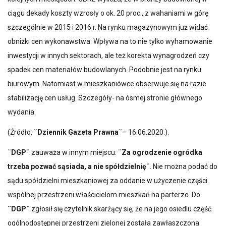
ciągu dekady koszty wzrosły o ok. 20 proc., z wahaniami w górę
szczególnie w 2015 i 2016 r. Na rynku magazynowym już widać
obniżki cen wykonawstwa. Wpływa na to nie tylko wyhamowanie
inwestycji w innych sektorach, ale też korekta wynagrodzeń czy
spadek cen materiałów budowlanych. Podobnie jest na rynku
biurowym. Natomiast w mieszkaniówce obserwuje się na razie
stabilizację cen usług. Szczegóły- na ósmej stronie głównego
wydania.
(Źródło:
¨Dziennik Gazeta Prawna¨
– 16.06.2020.).
¨DGP¨
zauważa w innym miejscu:
¨Za ogrodzenie ogródka
trzeba pozwać sąsiada, a nie spółdzielnię¨
. Nie można podać do
sądu spółdzielni mieszkaniowej za oddanie w użyczenie części
wspólnej przestrzeni właścicielom mieszkań na parterze. Do
¨DGP¨
zgłosił się czytelnik skarżący się, że na jego osiedlu część
ogólnodostępnej przestrzeni zielonej została zawłaszczona