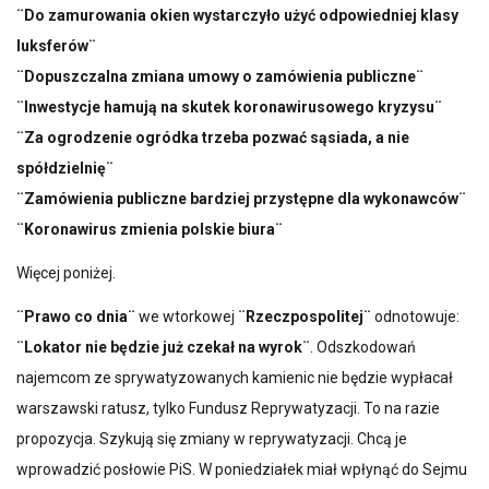
¨Do zamurowania okien wystarczyło użyć odpowiedniej klasy
luksferów¨
¨Dopuszczalna zmiana umowy o zamówienia publiczne¨
¨Inwestycje hamują na skutek koronawirusowego kryzysu¨
¨Za ogrodzenie ogródka trzeba pozwać sąsiada, a nie
spółdzielnię¨
¨Zamówienia publiczne bardziej przystępne dla wykonawców¨
¨Koronawirus zmienia polskie biura¨
Więcej poniżej.
¨Prawo co dnia¨
we wtorkowej
¨Rzeczpospolitej¨
odnotowuje:
¨Lokator nie będzie już czekał na wyrok¨
. Odszkodowań
najemcom ze sprywatyzowanych kamienic nie będzie wypłacał
warszawski ratusz, tylko Fundusz Reprywatyzacji. To na razie
propozycja. Szykują się zmiany w reprywatyzacji. Chcą je
wprowadzić posłowie PiS. W poniedziałek miał wpłynąć do Sejmu