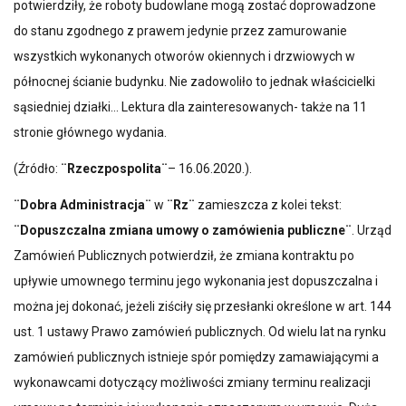
potwierdziły, że roboty budowlane mogą zostać doprowadzone
do stanu zgodnego z prawem jedynie przez zamurowanie
wszystkich wykonanych otworów okiennych i drzwiowych w
północnej ścianie budynku. Nie zadowoliło to jednak właścicielki
sąsiedniej działki… Lektura dla zainteresowanych- także na 11
stronie głównego wydania.
(Źródło:
¨Rzeczpospolita¨
– 16.06.2020.).
¨Dobra Administracja¨
w
¨Rz¨
zamieszcza z kolei tekst:
¨Dopuszczalna zmiana umowy o zamówienia publiczne¨
. Urząd
Zamówień Publicznych potwierdził, że zmiana kontraktu po
upływie umownego terminu jego wykonania jest dopuszczalna i
można jej dokonać, jeżeli ziściły się przesłanki określone w art. 144
ust. 1 ustawy Prawo zamówień publicznych. Od wielu lat na rynku
zamówień publicznych istnieje spór pomiędzy zamawiającymi a
wykonawcami dotyczący możliwości zmiany terminu realizacji