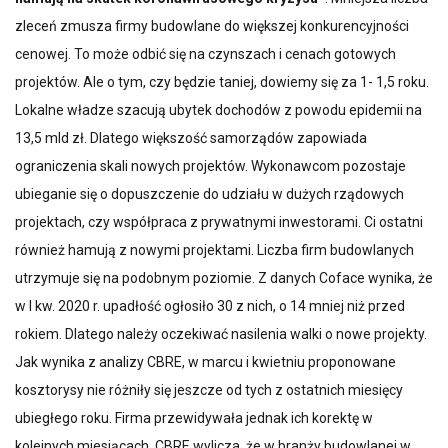
zleceń zmusza firmy budowlane do większej konkurencyjności
cenowej. To może odbić się na czynszach i cenach gotowych
projektów. Ale o tym, czy będzie taniej, dowiemy się za 1- 1,5 roku.
Lokalne władze szacują ubytek dochodów z powodu epidemii na
13,5 mld zł. Dlatego większość samorządów zapowiada
ograniczenia skali nowych projektów. Wykonawcom pozostaje
ubieganie się o dopuszczenie do udziału w dużych rządowych
projektach, czy współpraca z prywatnymi inwestorami. Ci ostatni
również hamują z nowymi projektami. Liczba firm budowlanych
utrzymuje się na podobnym poziomie. Z danych Coface wynika, że
w I kw. 2020 r. upadłość ogłosiło 30 z nich, o 14 mniej niż przed
rokiem. Dlatego należy oczekiwać nasilenia walki o nowe projekty.
Jak wynika z analizy CBRE, w marcu i kwietniu proponowane
kosztorysy nie różniły się jeszcze od tych z ostatnich miesięcy
ubiegłego roku. Firma przewidywała jednak ich korektę w
kolejnych miesiącach. CBRE wylicza, że w branży budowlanej w