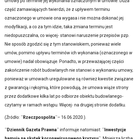
umowy po terminie jej wykonania oznaczonym w umowie. Duża
część zamawiających twierdzi, że z upływem terminu
oznaczonego w umowie ona wygasa i nie można dokonać jej
modyfikacji, a co za tym idzie, taka zmiana terminu jest
niedopuszczalna, co więcej- stanowi naruszenie przepisów pzp.
Nie sposób zgodzić się z tym stanowiskiem, ponieważ wiele
umów, pomimo upływu terminów ich wykonania (oznaczonego w
umowie) nadal obowiązuje. Ponadto, w przeważającej części
zakończenie robót budowlanych nie stanowi o wykonaniu umowy,
ponieważ w umowach uregulowane są również kwestie związane
z gwarancją i rękojmią, które powodują, że umowa wiąże strony
przez dodatkowe kilka lat po odbiorze obiektu budowlanego-
czytamy w ramach wstępu. Więcej- na drugiej stronie dodatku.
(Źródło:
¨Rzeczpospolita¨
– 16.06.2020.).
¨Dziennik Gazeta Prawna¨
informuje natomiast:
¨Inwestycje
hamują na skutek koronawirusowego kryzysu¨
. Mniejsza liczba