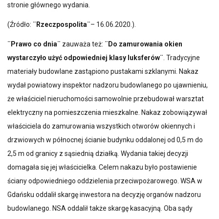
stronie głównego wydania.
(Źródło:
¨Rzeczpospolita¨
– 16.06.2020.).
¨Prawo co dnia¨
zauważa też:
¨Do zamurowania okien
wystarczyło użyć odpowiedniej klasy luksferów¨
. Tradycyjne
materiały budowlane zastąpiono pustakami szklanymi. Nakaz
wydał powiatowy inspektor nadzoru budowlanego po ujawnieniu,
że właściciel nieruchomości samowolnie przebudował warsztat
elektryczny na pomieszczenia mieszkalne. Nakaz zobowiązywał
właściciela do zamurowania wszystkich otworów okiennych i
drzwiowych w północnej ścianie budynku oddalonej od 0,5 m do
2,5 m od granicy z sąsiednią działką. Wydania takiej decyzji
domagała się jej właścicielka. Celem nakazu było postawienie
ściany odpowiedniego oddzielenia przeciwpożarowego. WSA w
Gdańsku oddalił skargę inwestora na decyzję organów nadzoru
budowlanego. NSA oddalił także skargę kasacyjną. Oba sądy