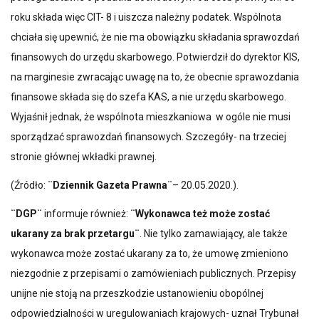
roku składa więc CIT- 8 i uiszcza należny podatek. Wspólnota
chciała się upewnić, że nie ma obowiązku składania sprawozdań
finansowych do urzędu skarbowego. Potwierdził do dyrektor KIS,
na marginesie zwracając uwagę na to, że obecnie sprawozdania
finansowe składa się do szefa KAS, a nie urzędu skarbowego.
Wyjaśnił jednak, że wspólnota mieszkaniowa w ogóle nie musi
sporządzać sprawozdań finansowych. Szczegóły- na trzeciej
stronie głównej wkładki prawnej.
(Źródło:
¨Dziennik Gazeta Prawna¨
– 20.05.2020.).
¨DGP¨
informuje również:
¨Wykonawca też może zostać
ukarany za brak przetargu¨
. Nie tylko zamawiający, ale także
wykonawca może zostać ukarany za to, że umowę zmieniono
niezgodnie z przepisami o zamówieniach publicznych. Przepisy
unijne nie stoją na przeszkodzie ustanowieniu obopólnej
odpowiedzialności w uregulowaniach krajowych- uznał Trybunał