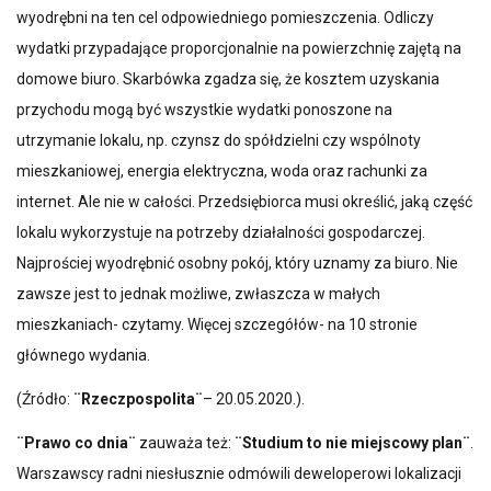
wyodrębni na ten cel odpowiedniego pomieszczenia. Odliczy
wydatki przypadające proporcjonalnie na powierzchnię zajętą na
domowe biuro. Skarbówka zgadza się, że kosztem uzyskania
przychodu mogą być wszystkie wydatki ponoszone na
utrzymanie lokalu, np. czynsz do spółdzielni czy wspólnoty
mieszkaniowej, energia elektryczna, woda oraz rachunki za
internet. Ale nie w całości. Przedsiębiorca musi określić, jaką część
lokalu wykorzystuje na potrzeby działalności gospodarczej.
Najprościej wyodrębnić osobny pokój, który uznamy za biuro. Nie
zawsze jest to jednak możliwe, zwłaszcza w małych
mieszkaniach- czytamy. Więcej szczegółów- na 10 stronie
głównego wydania.
(Źródło:
¨Rzeczpospolita¨
– 20.05.2020.).
¨Prawo co dnia¨
zauważa też:
¨Studium to nie miejscowy plan¨
.
Warszawscy radni niesłusznie odmówili deweloperowi lokalizacji