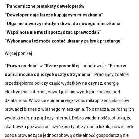
¨Pandemiczne preteksty deweloperów¨
¨Deweloper daje tarczę kupującym mieszkania¨
¨Ulga nie otworzy młodym drzwi do nowego mieszkania¨
¨Wspólnota nie musi sporządzać sprawozdań¨
¨Wykonawca też może zostać ukarany za brak przetargu¨
Więcej poniżej.
¨Prawo co dnia¨
w
¨Rzeczpospolitej¨
odnotowuje:
¨Firma w
domu: można odliczyć koszty utrzymania¨
. Pracujący zdalnie
przedsiębiorca odliczy część wydatków na czynsz, energię
elektryczną i internet, nawet jeśli nie wyodrębnił pokoju pod
działalność. W czasie epidemii większość mikroprzedsiębiorców
prowadzi biznes z własnego mieszkania. To oznacza, że rosną ich
wydatki m.in. na prąd czy internet. Dobra wiadomość jest taka, że
skarbówka pozwala odliczyć koszty utrzymania lokalu, nawet jeśli
osoba prowadząca jednoosobową działalność gospodarczą nie