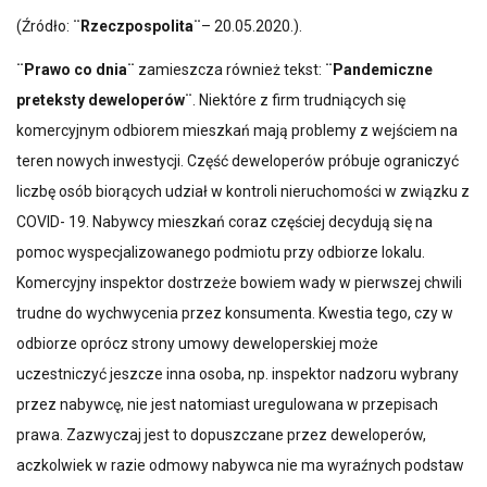
(Źródło:
¨Rzeczpospolita¨
– 20.05.2020.).
¨Prawo co dnia¨
zamieszcza również tekst:
¨Pandemiczne
preteksty deweloperów¨
. Niektóre z firm trudniących się
komercyjnym odbiorem mieszkań mają problemy z wejściem na
teren nowych inwestycji. Część deweloperów próbuje ograniczyć
liczbę osób biorących udział w kontroli nieruchomości w związku z
COVID- 19. Nabywcy mieszkań coraz częściej decydują się na
pomoc wyspecjalizowanego podmiotu przy odbiorze lokalu.
Komercyjny inspektor dostrzeże bowiem wady w pierwszej chwili
trudne do wychwycenia przez konsumenta. Kwestia tego, czy w
odbiorze oprócz strony umowy deweloperskiej może
uczestniczyć jeszcze inna osoba, np. inspektor nadzoru wybrany
przez nabywcę, nie jest natomiast uregulowana w przepisach
prawa. Zazwyczaj jest to dopuszczane przez deweloperów,
aczkolwiek w razie odmowy nabywca nie ma wyraźnych podstaw