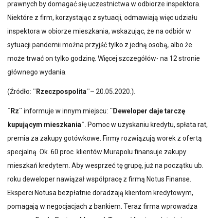
prawnych by domagać się uczestnictwa w odbiorze inspektora.
Niektóre z firm, korzystając z sytuacji, odmawiają więc udziału
inspektora w obiorze mieszkania, wskazując, że na odbiór w
sytuacji pandemii można przyjść tylko z jedną osobą, albo że
może trwać on tylko godzinę. Więcej szczegółów- na 12 stronie
głównego wydania.
(Źródło:
¨Rzeczpospolita¨
– 20.05.2020.).
¨Rz¨
informuje w innym miejscu:
¨Deweloper daje tarczę
kupującym mieszkania¨
. Pomoc w uzyskaniu kredytu, spłata rat,
premia za zakupy gotówkowe. Firmy rozwiązują worek z ofertą
specjalną. Ok. 60 proc. klientów Murapolu finansuje zakupy
mieszkań kredytem. Aby wesprzeć tę grupę, już na początku ub.
roku deweloper nawiązał współpracę z firmą Notus Finanse.
Eksperci Notusa bezpłatnie doradzają klientom kredytowym,
pomagają w negocjacjach z bankiem. Teraz firma wprowadza