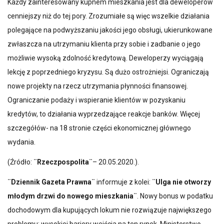
Każdy zainteresowany kupnem mieszkania jest dla deweloperów
cenniejszy niż do tej pory. Zrozumiałe są więc wszelkie działania
polegające na podwyższaniu jakości jego obsługi, ukierunkowane
zwłaszcza na utrzymaniu klienta przy sobie i zadbanie o jego
możliwie wysoką zdolność kredytową. Deweloperzy wyciągają
lekcję z poprzedniego kryzysu. Są dużo ostrożniejsi. Ograniczają
nowe projekty na rzecz utrzymania płynności finansowej.
Ograniczanie podaży i wspieranie klientów w pozyskaniu
kredytów, to działania wyprzedzające reakcje banków. Więcej
szczegółów- na 18 stronie części ekonomicznej głównego
wydania.
(Źródło:
¨Rzeczpospolita¨
– 20.05.2020.).
¨Dziennik Gazeta Prawna¨
informuje z kolei:
¨Ulga nie otworzy
młodym drzwi do nowego mieszkania¨
. Nowy bonus w podatku
dochodowym dla kupujących lokum nie rozwiązuje największego