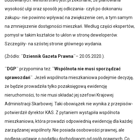
budowlanych. Ministerstwo jest przekonane, że planowana
wysokość ulgi oraz sposób jej odliczania- czyli po dokonaniu
zakupu- nie powinno wpływać na zwiększenie cen, a tym samym
na zmniejszenie dostępności mieszkań. Według części ekspertów,
pomysł w takim kształcie to ukłon w stronę deweloperów.
Szczegóły- na szóstej stronie głównego wydania.
(Źródło:
¨Dziennik Gazeta Prawna¨
– 20.05.2020.).
¨DGP¨
przypomina też:
¨Wspólnota nie musi sporządzać
sprawozdań¨
. Jeżeli wspólnota mieszkaniowa podejmie decyzję,
że będzie prowadziła tylko pozaksięgową ewidencję
nieruchomości, to nie musi składać jej szefowi Krajowej
Administracji Skarbowej. Taki obowiązek nie wynika z przepisów-
potwierdził dyrektor KAS. Z pytaniem wystąpiła wspólnota
mieszkaniowa, która prowadzi odpowiednią ewidencję dla każdej
zarządzanej wspólnoty. Nie posiada osobowości prawnej, ale
podlega ustawie o podatku dochodowym od osób prawnych. Co