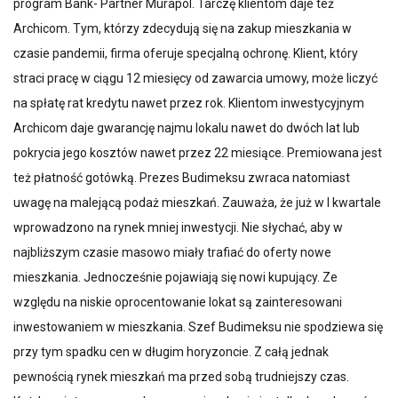
program Bank- Partner Murapol. Tarczę klientom daje też
Archicom. Tym, którzy zdecydują się na zakup mieszkania w
czasie pandemii, firma oferuje specjalną ochronę. Klient, który
straci pracę w ciągu 12 miesięcy od zawarcia umowy, może liczyć
na spłatę rat kredytu nawet przez rok. Klientom inwestycyjnym
Archicom daje gwarancję najmu lokalu nawet do dwóch lat lub
pokrycia jego kosztów nawet przez 22 miesiące. Premiowana jest
też płatność gotówką. Prezes Budimeksu zwraca natomiast
uwagę na malejącą podaż mieszkań. Zauważa, że już w I kwartale
wprowadzono na rynek mniej inwestycji. Nie słychać, aby w
najbliższym czasie masowo miały trafiać do oferty nowe
mieszkania. Jednocześnie pojawiają się nowi kupujący. Ze
względu na niskie oprocentowanie lokat są zainteresowani
inwestowaniem w mieszkania. Szef Budimeksu nie spodziewa się
przy tym spadku cen w długim horyzoncie. Z całą jednak
pewnością rynek mieszkań ma przed sobą trudniejszy czas.