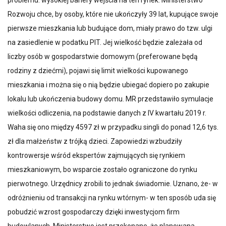
problemu: wysokiej bariery wejścia na ten rynek. Ministerstwo
Rozwoju chce, by osoby, które nie ukończyły 39 lat, kupujące swoje
pierwsze mieszkania lub budujące dom, miały prawo do tzw. ulgi
na zasiedlenie w podatku PIT. Jej wielkość będzie zależała od
liczby osób w gospodarstwie domowym (preferowane będą
rodziny z dziećmi), pojawi się limit wielkości kupowanego
mieszkania i można się o nią będzie ubiegać dopiero po zakupie
lokalu lub ukończenia budowy domu. MR przedstawiło symulacje
wielkości odliczenia, na podstawie danych z IV kwartału 2019 r.
Waha się ono między 4597 zł w przypadku singli do ponad 12,6 tys.
zł dla małżeństw z trójką dzieci. Zapowiedzi wzbudziły
kontrowersje wśród ekspertów zajmujących się rynkiem
mieszkaniowym, bo wsparcie zostało ograniczone do rynku
pierwotnego. Urzędnicy zrobili to jednak świadomie. Uznano, że- w
odróżnieniu od transakcji na rynku wtórnym- w ten sposób uda się
pobudzić wzrost gospodarczy dzięki inwestycjom firm