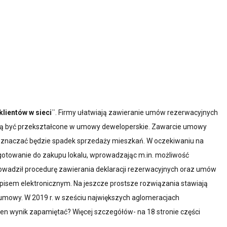
lientów w sieci¨
. Firmy ułatwiają zawieranie umów rezerwacyjnych
ają być przekształcone w umowy deweloperskie. Zawarcie umowy
u oznaczać będzie spadek sprzedaży mieszkań. W oczekiwaniu na
zygotowanie do zakupu lokalu, wprowadzając m.in. możliwość
adził procedurę zawierania deklaracji rezerwacyjnych oraz umów
isem elektronicznym. Na jeszcze prostsze rozwiązania stawiają
 umowy. W 2019 r. w sześciu największych aglomeracjach
to ten wynik zapamiętać? Więcej szczegółów- na 18 stronie części