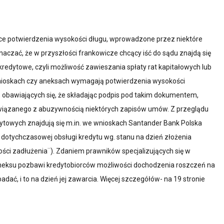
ące potwierdzenia wysokości długu, wprowadzone przez niektóre
aczać, że w przyszłości frankowicze chcący iść do sądu znajdą się
 kredytowe, czyli możliwość zawieszania spłaty rat kapitałowych lub
 wnioskach czy aneksach wymagają potwierdzenia wysokości
, obawiających się, że składając podpis pod takim dokumentem,
iązanego z abuzywnością niektórych zapisów umów. Z przeglądu
ytowych znajdują się m.in. we wnioskach Santander Bank Polska
z dotychczasowej obsługi kredytu wg. stanu na dzień złożenia
ości zadłużenia¨). Zdaniem prawników specjalizujących się w
aneksu pozbawi kredytobiorców możliwości dochodzenia roszczeń na
ć, i to na dzień jej zawarcia. Więcej szczegółów- na 19 stronie