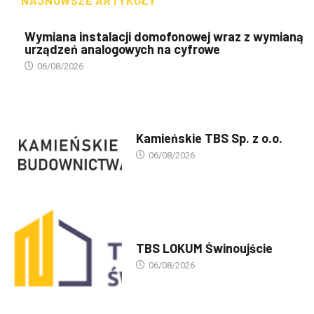
NAJNOWSZE ARTYKUŁY
Wymiana instalacji domofonowej wraz z wymianą
urządzeń analogowych na cyfrowe
06/08/2026
PREZENTACJA TBS'ÓW
Kamieńskie TBS Sp. z o.o.
06/08/2026
PREZENTACJA TBS'ÓW
TBS LOKUM Świnoujście
06/08/2026