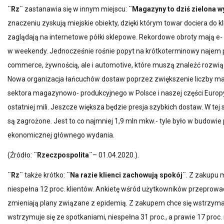
¨Rz¨
zastanawia się w innym miejscu:
¨Magazyny to dziś zielona 
znaczeniu zyskują miejskie obiekty, dzięki którym towar dociera do 
zaglądają na internetowe półki sklepowe. Rekordowe obroty mają e- s
w weekendy. Jednocześnie rośnie popyt na krótkoterminowy najem 
commerce, żywnością, ale i automotive, które muszą znaleźć rozwią
Nowa organizacja łańcuchów dostaw poprzez zwiększenie liczby mag
sektora magazynowo- produkcyjnego w Polsce i naszej części Europy
ostatniej mili. Jeszcze większa będzie presja szybkich dostaw. W te
są zagrożone. Jest to co najmniej 1,9 mln mkw.- tyle było w budowie 
ekonomicznej głównego wydania.
(Źródło:
¨Rzeczpospolita¨
– 01.04.2020.).
¨Rz¨
także krótko:
¨Na razie klienci zachowują spokój¨
. Z zakupu
niespełna 12 proc. klientów. Ankietę wśród użytkowników przeprowadz
zmieniają plany związane z epidemią. Z zakupem chce się wstrzyma
wstrzymuje się ze spotkaniami, niespełna 31 proc., a prawie 17 proc