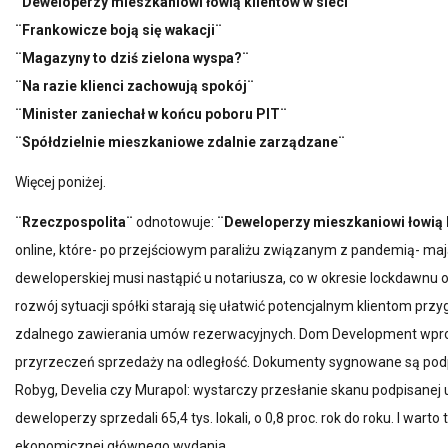
¨Deweloperzy mieszkaniowi łowią klientów w sieci¨
¨Frankowicze boją się wakacji¨
¨Magazyny to dziś zielona wyspa?¨
¨Na razie klienci zachowują spokój¨
¨Minister zaniechał w końcu poboru PIT¨
¨Spółdzielnie mieszkaniowe zdalnie zarządzane¨
Więcej poniżej.
¨Rzeczpospolita¨
odnotowuje:
¨Deweloperzy mieszkaniowi łowią k
online, które- po przejściowym paraliżu związanym z pandemią- m
deweloperskiej musi nastąpić u notariusza, co w okresie lockdawn
rozwój sytuacji spółki starają się ułatwić potencjalnym klientom pr
zdalnego zawierania umów rezerwacyjnych. Dom Development wprow
przyrzeczeń sprzedaży na odległość. Dokumenty sygnowane są podp
Robyg, Develia czy Murapol: wystarczy przesłanie skanu podpisanej
deweloperzy sprzedali 65,4 tys. lokali, o 0,8 proc. rok do roku. I war
ekonomicznej głównego wydania.