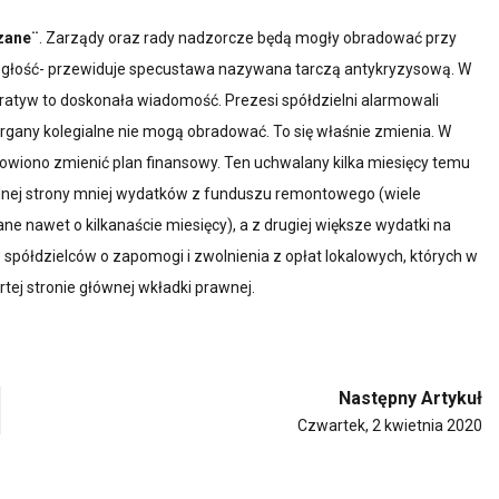
zane¨
. Zarządy oraz rady nadzorcze będą mogły obradować przy
egłość- przewiduje specustawa nazywana tarczą antykryzysową. W
eratyw to doskonała wiadomość. Prezesi spółdzielni alarmowali
gany kolegialne nie mogą obradować. To się właśnie zmienia. W
owiono zmienić plan finansowy. Ten uchwalany kilka miesięcy temu
dnej strony mniej wydatków z funduszu remontowego (wiele
 nawet o kilkanaście miesięcy), a z drugiej większe wydatki na
spółdzielców o zapomogi i zwolnienia z opłat lokalowych, których w
artej stronie głównej wkładki prawnej.
Następny Artykuł
Czwartek, 2 kwietnia 2020