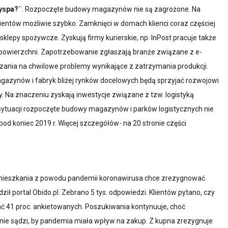
wyspa?¨
. Rozpoczęte budowy magazynów nie są zagrożone. Na
klientów możliwie szybko. Zamknięci w domach klienci coraz częściej
klepy spożywcze. Zyskują firmy kurierskie, np. InPost pracuje także
powierzchni. Zapotrzebowanie zgłaszają branże związane z e-
zania na chwilowe problemy wynikające z zatrzymania produkcji.
azynów i fabryk bliżej rynków docelowych będą sprzyjać rozwojowi
. Na znaczeniu zyskają inwestycje związane z tzw. logistyką
j sytuacji rozpoczęte budowy magazynów i parków logistycznych nie
pod koniec 2019 r. Więcej szczegółów- na 20 stronie części
 mieszkania z powodu pandemii koronawirusa chce zrezygnować
ił portal Obido.pl. Zebrano 5 tys. odpowiedzi. Klientów pytano, czy
ć 41 proc. ankietowanych. Poszukiwania kontynuuje, choć
. nie sądzi, by pandemia miała wpływ na zakup. Z kupna zrezygnuje