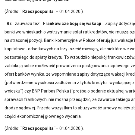
(Źródło:
¨Rzeczpospolita¨
– 01.04.2020.).
¨Rz¨
zauważa też:
¨Frankowicze boją się wakacji¨
. Zapisy dotycz
banki we wnioskach o wstrzymanie spłat rat kredytów, nie muszą ozn
na straconej pozycji. Banki komercyjne w Polsce oferują już wakacje
kapitałowo- odsetkowych na trzy- sześć miesięcy, ale niektóre we
pozostałego do spłaty kredytu. To wzbudziło niepokój frankowiczów
zablokują sobie możliwość prowadzenia postępowania sądowego zw
ofert banków wynika, że wspomniane zapisy dotyczące wakacji kred
(potwierdzenie wysokości zadłużenia z tytułu kredytu ¨wynikającej 
wniosku¨) czy BNP Paribas Polska (¨prośba o podanie aktualnej wart
sprawach frankowych, nie można przesądzić, że zawarcie takiego 
drodze sądowej. Przede wszystkim to abuzywność umowy należy zbada
części ekonomicznej głównego wydania.
(Źródło:
¨Rzeczpospolita¨
– 01.04.2020.).