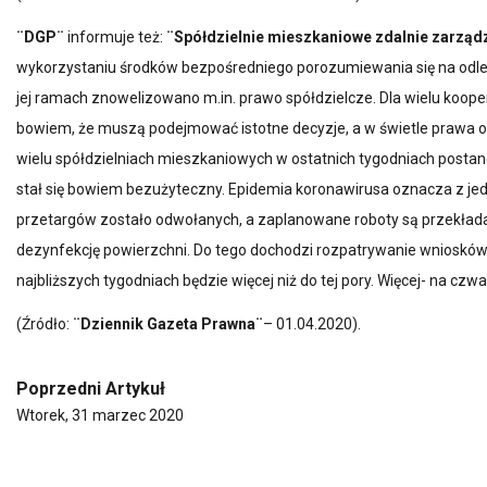
¨DGP¨
informuje też:
¨Spółdzielnie mieszkaniowe zdalnie zarząd
wykorzystaniu środków bezpośredniego porozumiewania się na odl
jej ramach znowelizowano m.in. prawo spółdzielcze. Dla wielu koop
bowiem, że muszą podejmować istotne decyzje, a w świetle prawa or
wielu spółdzielniach mieszkaniowych w ostatnich tygodniach postan
stał się bowiem bezużyteczny. Epidemia koronawirusa oznacza z je
przetargów zostało odwołanych, a zaplanowane roboty są przekładane
dezynfekcję powierzchni. Do tego dochodzi rozpatrywanie wniosków 
najbliższych tygodniach będzie więcej niż do tej pory. Więcej- na czw
(Źródło:
¨Dziennik Gazeta Prawna¨
– 01.04.2020).
Poprzedni Artykuł
Wtorek, 31 marzec 2020