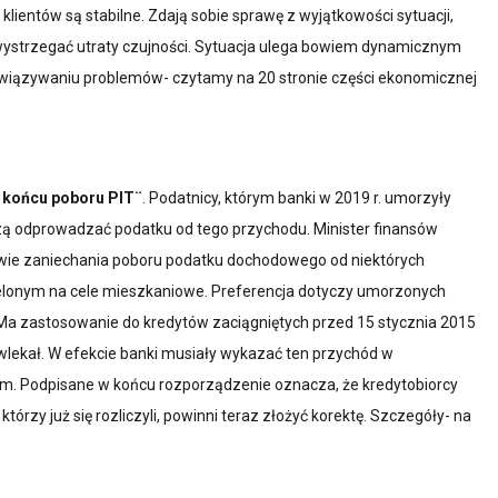
klientów są stabilne. Zdają sobie sprawę z wyjątkowości sytuacji,
Barlineckie TBS
wystrzegać utraty czujności. Sytuacja ulega bowiem dynamicznym
Białogardzkie TBS
ozwiązywaniu problemów- czytamy na 20 stronie części ekonomicznej
w końcu poboru PIT¨
. Podatnicy, którym banki w 2019 r. umorzyły
zą odprowadzać podatku od tego przychodu. Minister finansów
awie zaniechania poboru podatku dochodowego od niektórych
lonym na cele mieszkaniowe. Preferencja dotyczy umorzonych
. Ma zastosowanie do kredytów zaciągniętych przed 15 stycznia 2015
wlekał. W efekcie banki musiały wykazać ten przychód w
ikom. Podpisane w końcu rozporządzenie oznacza, że kredytobiorcy
órzy już się rozliczyli, powinni teraz złożyć korektę. Szczegóły- na