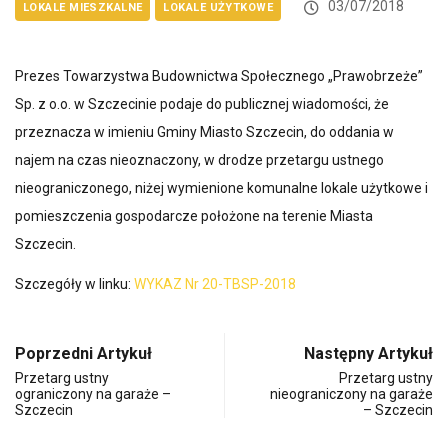
03/07/2018
LOKALE MIESZKALNE
LOKALE UŻYTKOWE
Prezes Towarzystwa Budownictwa Społecznego „Prawobrzeże”
Sp. z o.o. w Szczecinie podaje do publicznej wiadomości, że
przeznacza w imieniu Gminy Miasto Szczecin, do oddania w
najem na czas nieoznaczony, w drodze przetargu ustnego
nieograniczonego, niżej wymienione komunalne lokale użytkowe i
pomieszczenia gospodarcze położone na terenie Miasta
Szczecin.
Szczegóły w linku:
WYKAZ Nr 20-TBSP-2018
Poprzedni Artykuł
Następny Artykuł
Przetarg ustny
Przetarg ustny
ograniczony na garaże –
nieograniczony na garaże
Szczecin
– Szczecin