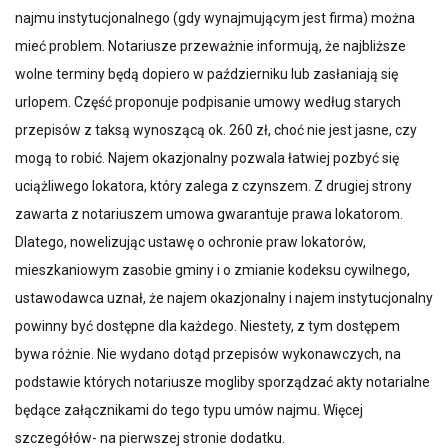
najmu instytucjonalnego (gdy wynajmującym jest firma) można
mieć problem. Notariusze przeważnie informują, że najbliższe
wolne terminy będą dopiero w październiku lub zasłaniają się
urlopem. Część proponuje podpisanie umowy według starych
przepisów z taksą wynoszącą ok. 260 zł, choć nie jest jasne, czy
mogą to robić. Najem okazjonalny pozwala łatwiej pozbyć się
uciążliwego lokatora, który zalega z czynszem. Z drugiej strony
zawarta z notariuszem umowa gwarantuje prawa lokatorom.
Dlatego, nowelizując ustawę o ochronie praw lokatorów,
mieszkaniowym zasobie gminy i o zmianie kodeksu cywilnego,
ustawodawca uznał, że najem okazjonalny i najem instytucjonalny
powinny być dostępne dla każdego. Niestety, z tym dostępem
bywa różnie. Nie wydano dotąd przepisów wykonawczych, na
podstawie których notariusze mogliby sporządzać akty notarialne
będące załącznikami do tego typu umów najmu. Więcej
szczegółów- na pierwszej stronie dodatku.