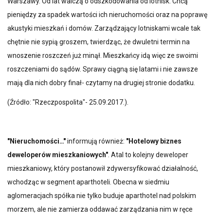
Warszawy. Od lat walczą o odszkodowania od lotnisk. Chcą
pieniędzy za spadek wartości ich nieruchomości oraz na poprawę
akustyki mieszkań i domów. Zarządzający lotniskami wcale tak
chętnie nie sypią groszem, twierdząc, że dwuletni termin na
wnoszenie roszczeń już minął. Mieszkańcy idą więc ze swoimi
roszczeniami do sądów. Sprawy ciągną się latami i nie zawsze
mają dla nich dobry finał- czytamy na drugiej stronie dodatku.
(Źródło: "Rzeczpospolita"- 25.09.2017.).
"Nieruchomości…"
informują również:
"Hotelowy biznes
deweloperów mieszkaniowych"
. Atal to kolejny deweloper
mieszkaniowy, który postanowił zdywersyfikować działalność,
wchodząc w segment aparthoteli. Obecna w siedmiu
aglomeracjach spółka nie tylko buduje aparthotel nad polskim
morzem, ale nie zamierza oddawać zarządzania nim w ręce