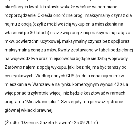
określonych kwot. Ich stawki wskaże właśnie wspomniane
rozporządzenie. Określa ono różne progi: maksymalny czynsz dla
najmu z opcją (czyli z możliwością wykupienia mieszkania na
własność po 30 latach) oraz związaną z nią maksymalną ratą za
mkw. powierzchni użytkowej, maksymalny czynsz bez opcji oraz
maksymalną cenę za mkw. Kwoty zestawiono w tabeli podzielonej
na województwa oraz miejscowości będące siedzibą wojewody.
Zarówno najem z opcją wykupu, jak i bez niej ma być tańszy od
cen rynkowych. Według danych GUS średnia cena najmu mkw.
mieszkania w Warszawie na rynku komercyjnym wynosi 42 zł, a
więc ponad trzykrotnie więcej, niż będzie kosztować w ramach
programu "Mieszkanie plus". Szczegóły- na pierwszej stronie
głównej wkładki prawnej.
(Źródło: "Dziennik Gazeta Prawna"- 25.09.2017.).