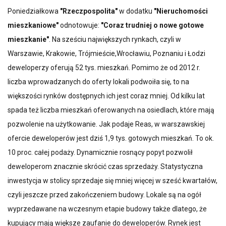
Poniedziałkowa
"Rzeczpospolita"
w dodatku
"Nieruchomości
mieszkaniowe"
odnotowuje:
"Coraz trudniej o nowe gotowe
mieszkanie"
. Na sześciu największych rynkach, czyli w
Warszawie, Krakowie, Trójmieście,Wrocławiu, Poznaniu i Łodzi
deweloperzy oferują 52 tys. mieszkań. Pomimo że od 2012 r.
liczba wprowadzanych do oferty lokali podwoiła się, to na
większości rynków dostępnych ich jest coraz mniej. Od kilku lat
spada też liczba mieszkań oferowanych na osiedlach, które mają
pozwolenie na użytkowanie. Jak podaje Reas, w warszawskiej
ofercie deweloperów jest dziś 1,9 tys. gotowych mieszkań. To ok.
10 proc. całej podaży. Dynamicznie rosnący popyt pozwolił
deweloperom znacznie skrócić czas sprzedaży. Statystyczna
inwestycja w stolicy sprzedaje się mniej więcej w sześć kwartałów,
czyli jeszcze przed zakończeniem budowy. Lokale są na ogół
wyprzedawane na wczesnym etapie budowy także dlatego, że
kupujący mają większe zaufanie do deweloperów. Rynek jest