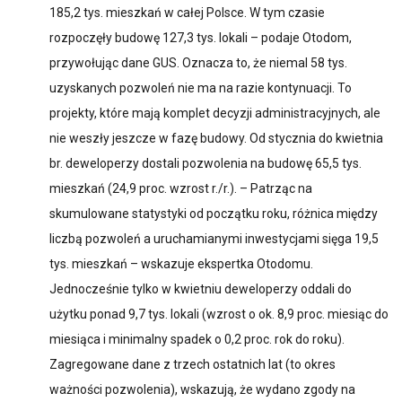
185,2 tys. mieszkań w całej Polsce. W tym czasie
rozpoczęły budowę 127,3 tys. lokali – podaje Otodom,
przywołując dane GUS. Oznacza to, że niemal 58 tys.
uzyskanych pozwoleń nie ma na razie kontynuacji. To
projekty, które mają komplet decyzji administracyjnych, ale
nie weszły jeszcze w fazę budowy. Od stycznia do kwietnia
br. deweloperzy dostali pozwolenia na budowę 65,5 tys.
mieszkań (24,9 proc. wzrost r./r.). – Patrząc na
skumulowane statystyki od początku roku, różnica między
liczbą pozwoleń a uruchamianymi inwestycjami sięga 19,5
tys. mieszkań – wskazuje ekspertka Otodomu.
Jednocześnie tylko w kwietniu deweloperzy oddali do
użytku ponad 9,7 tys. lokali (wzrost o ok. 8,9 proc. miesiąc do
miesiąca i minimalny spadek o 0,2 proc. rok do roku).
Zagregowane dane z trzech ostatnich lat (to okres
ważności pozwolenia), wskazują, że wydano zgody na