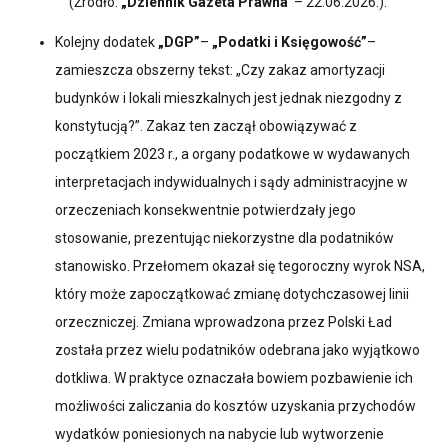
(Źródło:
„Dziennik Gazeta Prawna”
– 22.06.2026.).
Kolejny dodatek
„DGP”
–
„Podatki i Księgowość”
–
zamieszcza obszerny tekst: „Czy zakaz amortyzacji
budynków i lokali mieszkalnych jest jednak niezgodny z
konstytucją?”. Zakaz ten zaczął obowiązywać z
początkiem 2023 r., a organy podatkowe w wydawanych
interpretacjach indywidualnych i sądy administracyjne w
orzeczeniach konsekwentnie potwierdzały jego
stosowanie, prezentując niekorzystne dla podatników
stanowisko. Przełomem okazał się tegoroczny wyrok NSA,
który może zapoczątkować zmianę dotychczasowej linii
orzeczniczej. Zmiana wprowadzona przez Polski Ład
została przez wielu podatników odebrana jako wyjątkowo
dotkliwa. W praktyce oznaczała bowiem pozbawienie ich
możliwości zaliczania do kosztów uzyskania przychodów
wydatków poniesionych na nabycie lub wytworzenie