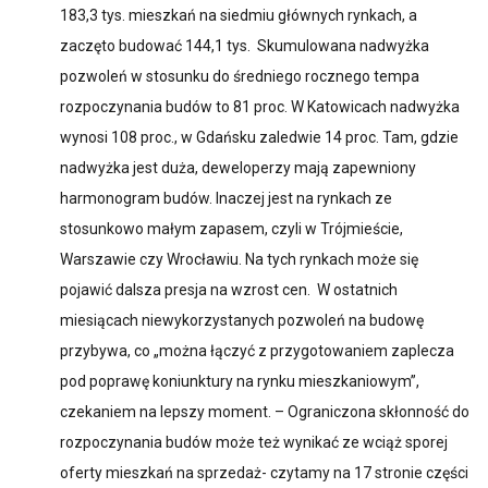
183,3 tys. mieszkań na siedmiu głównych rynkach, a
zaczęto budować 144,1 tys. Skumulowana nadwyżka
pozwoleń w stosunku do średniego rocznego tempa
rozpoczynania budów to 81 proc. W Katowicach nadwyżka
wynosi 108 proc., w Gdańsku zaledwie 14 proc. Tam, gdzie
nadwyżka jest duża, deweloperzy mają zapewniony
harmonogram budów. Inaczej jest na rynkach ze
stosunkowo małym zapasem, czyli w Trójmieście,
Warszawie czy Wrocławiu. Na tych rynkach może się
pojawić dalsza presja na wzrost cen. W ostatnich
miesiącach niewykorzystanych pozwoleń na budowę
przybywa, co „można łączyć z przygotowaniem zaplecza
pod poprawę koniunktury na rynku mieszkaniowym”,
czekaniem na lepszy moment. – Ograniczona skłonność do
rozpoczynania budów może też wynikać ze wciąż sporej
oferty mieszkań na sprzedaż- czytamy na 17 stronie części