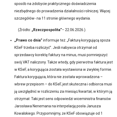
sposób na zdobycie praktycznego doświadczenia
niezbędnego do prowadzenia działalności rolniczej. Więcej
szczegółów- na 11 stronie głównego wydania.
(Źródło:
„Rzeczpospolita”
– 22.06.2026.).
„Prawo co dnia”
informuje też: „Fakturę korygującą spoza
KSeF trzeba rozliczyć”. Jeśli nabywca otrzymał od
sprzedawcy korektę faktury na minus, musi pomniejszyć
swój VAT naliczony. Także wtedy, gdy pierwotna faktura jest
w KSeF, a korygująca została wystawiona w zwykłej formie.
Faktura korygująca, która nie została wprowadzona –
wbrew przepisom – do KSeF, jest skuteczna i odbiorca musi
ją uwzględnić w rozliczeniu za miesiąc/kwartał, w którym ją
otrzymał. Taki jest sens odpowiedzi wiceministra finansów
Jarosława Nenemana na interpelację posła Janusza
Kowalskiego. Przypomnijmy, że KSeF obowiązuje od 1