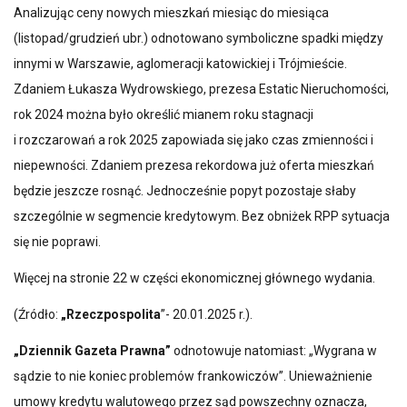
Analizując ceny nowych mieszkań miesiąc do miesiąca
(listopad/grudzień ubr.) odnotowano symboliczne spadki między
innymi w Warszawie, aglomeracji katowickiej i Trójmieście.
Zdaniem Łukasza Wydrowskiego, prezesa Estatic Nieruchomości,
rok 2024 można było określić mianem roku stagnacji
i rozczarowań a rok 2025 zapowiada się jako czas zmienności i
niepewności. Zdaniem prezesa rekordowa już oferta mieszkań
będzie jeszcze rosnąć. Jednocześnie popyt pozostaje słaby
szczególnie w segmencie kredytowym. Bez obniżek RPP sytuacja
się nie poprawi.
Więcej na stronie 22 w części ekonomicznej głównego wydania.
(Źródło:
„Rzeczpospolita
”- 20.01.2025 r.).
„Dziennik Gazeta Prawna”
odnotowuje natomiast: „Wygrana w
sądzie to nie koniec problemów frankowiczów”. Unieważnienie
umowy kredytu walutowego przez sąd powszechny oznacza,