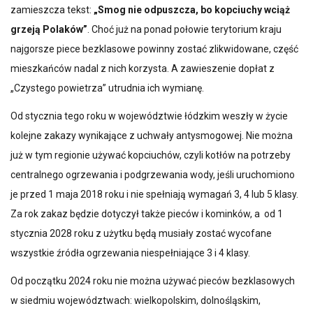
zamieszcza tekst:
„Smog nie odpuszcza, bo kopciuchy wciąż
grzeją Polaków”
. Choć już na ponad połowie terytorium kraju
najgorsze piece bezklasowe powinny zostać zlikwidowane, część
mieszkańców nadal z nich korzysta. A zawieszenie dopłat z
„Czystego powietrza” utrudnia ich wymianę.
Od stycznia tego roku w województwie łódzkim weszły w życie
kolejne zakazy wynikające z uchwały antysmogowej. Nie można
już w tym regionie używać kopciuchów, czyli kotłów na potrzeby
centralnego ogrzewania i podgrzewania wody, jeśli uruchomiono
je przed 1 maja 2018 roku i nie spełniają wymagań 3, 4 lub 5 klasy.
Za rok zakaz będzie dotyczył także pieców i kominków, a od 1
stycznia 2028 roku z użytku będą musiały zostać wycofane
wszystkie źródła ogrzewania niespełniające 3 i 4 klasy.
Od początku 2024 roku nie można używać pieców bezklasowych
w siedmiu województwach: wielkopolskim, dolnośląskim,