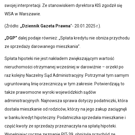
swojej interpretacji. Ze stanowiskiem dyrektora KIS zgodził się
WSA w Warszawie.
(Źródło:
„Dziennik Gazeta Prawna
”- 20.01.2025 r.).
„DGP”
dalej podaje również: „Spłata kredytu nie obniża przychodu
ze sprzedaży darowanego mieszkania”.
Spłata hipoteki nie jest nakładem zwiększającym wartość
nieruchomości otrzymanej wcześniej w darowiźnie – orzekł po
raz kolejny Naczelny Sąd Administracyjny. Potrzymał tym samym
ugruntowaną linię orzeczniczą w tym zakresie. Potwierdzają to
także prawomocne wyroki wojewódzkich sądów
administracyjnych. Najnowsza sprawa dotyczy podatniczki, która
dostała mieszkanie od rodziców, którzy na jego zakup zaciągnęli
w banku kredyt hipoteczny. Podatniczka sprzedała mieszkanie i
część kwoty ze sprzedaży przeznaczyła na spłatę hipoteki.
Wypełniając roczne zeznanie PIT-39, obniżyła przychód ze