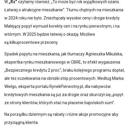
W
„Rz”
czytamy również: „To może być rok wyjątkowych szans.
Łatwiej o atrakcyjne mieszkanie”. Tłumu chętnych na mieszkania
w 2024 roku nie było. Zniechęcały wysokie ceny i drogie kredyty.
Malejący popyt wymusił korekty cen i na rynku pierwotnym, i na
wtórnym. W 2025 będzie łatwiej o okazję. Możliwe
są kilkuprocentowe przeceny.
Spadek popytu na mieszkania, jak tłumaczy Agnieszka Mikulska,
ekspertka rynku mieszkaniowego w CBRE, to efekt wygaszenia
„Bezpiecznego kredytu 2 proc.”, braku kolejnego programu dopłat,
ale też oczekiwania na obniżki stóp procentowych. Według Marka
Wielgo, eksperta portalu RynekPierwotny.pl, dla nabywców
kredytowych mieszkania są już za drogie oraz skurczył się „popyt
ze strony klientów, których stać na płacenie bajońskich sum”.
Na porządku dziennym są rabaty i różne akcje promocyjne aby
przyciągną klienta.