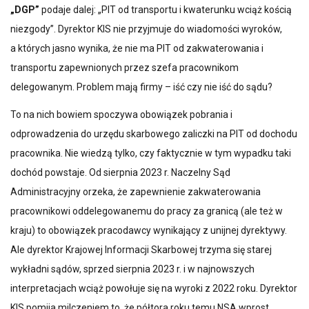
„DGP”
podaje dalej: „PIT od transportu i kwaterunku wciąż kością
niezgody”. Dyrektor KIS nie przyjmuje do wiadomości wyroków,
a których jasno wynika, że nie ma PIT od zakwaterowania i
transportu zapewnionych przez szefa pracownikom
delegowanym. Problem mają firmy – iść czy nie iść do sądu?
To na nich bowiem spoczywa obowiązek pobrania i
odprowadzenia do urzędu skarbowego zaliczki na PIT od dochodu
pracownika. Nie wiedzą tylko, czy faktycznie w tym wypadku taki
dochód powstaje. Od sierpnia 2023 r. Naczelny Sąd
Administracyjny orzeka, że zapewnienie zakwaterowania
pracownikowi oddelegowanemu do pracy za granicą (ale też w
kraju) to obowiązek pracodawcy wynikający z unijnej dyrektywy.
Ale dyrektor Krajowej Informacji Skarbowej trzyma się starej
wykładni sądów, sprzed sierpnia 2023 r. i w najnowszych
interpretacjach wciąż powołuje się na wyroki z 2022 roku. Dyrektor
KIS pomija milczeniem to, że półtora roku temu NSA wprost