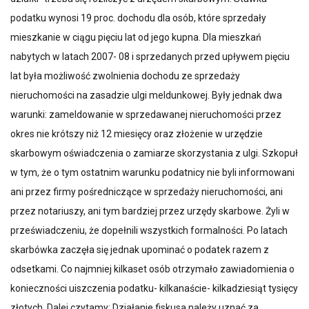
podatku wynosi 19 proc. dochodu dla osób, które sprzedały
mieszkanie w ciągu pięciu lat od jego kupna. Dla mieszkań
nabytych w latach 2007- 08 i sprzedanych przed upływem pięciu
lat była możliwość zwolnienia dochodu ze sprzedaży
nieruchomości na zasadzie ulgi meldunkowej. Były jednak dwa
warunki: zameldowanie w sprzedawanej nieruchomości przez
okres nie krótszy niż 12 miesięcy oraz złożenie w urzędzie
skarbowym oświadczenia o zamiarze skorzystania z ulgi. Szkopuł
w tym, że o tym ostatnim warunku podatnicy nie byli informowani
ani przez firmy pośredniczące w sprzedaży nieruchomości, ani
przez notariuszy, ani tym bardziej przez urzędy skarbowe. Żyli w
przeświadczeniu, że dopełnili wszystkich formalności. Po latach
skarbówka zaczęła się jednak upominać o podatek razem z
odsetkami. Co najmniej kilkaset osób otrzymało zawiadomienia o
konieczności uiszczenia podatku- kilkanaście- kilkadziesiąt tysięcy
złotych. Dalej czytamy: Działanie fiskusa należy uznać za