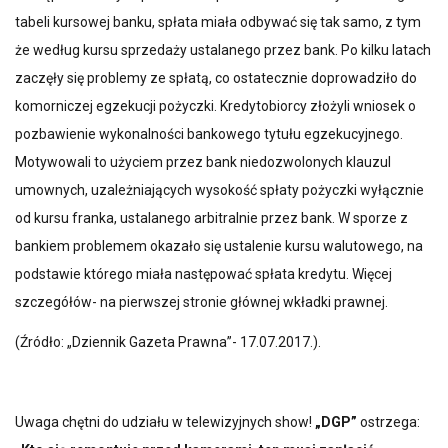
tabeli kursowej banku, spłata miała odbywać się tak samo, z tym
że według kursu sprzedaży ustalanego przez bank. Po kilku latach
zaczęły się problemy ze spłatą, co ostatecznie doprowadziło do
komorniczej egzekucji pożyczki. Kredytobiorcy złożyli wniosek o
pozbawienie wykonalności bankowego tytułu egzekucyjnego.
Motywowali to użyciem przez bank niedozwolonych klauzul
umownych, uzależniających wysokość spłaty pożyczki wyłącznie
od kursu franka, ustalanego arbitralnie przez bank. W sporze z
bankiem problemem okazało się ustalenie kursu walutowego, na
podstawie którego miała następować spłata kredytu. Więcej
szczegółów- na pierwszej stronie głównej wkładki prawnej.
(Źródło: „Dziennik Gazeta Prawna”- 17.07.2017.).
Uwaga chętni do udziału w telewizyjnych show!
„DGP”
ostrzega: