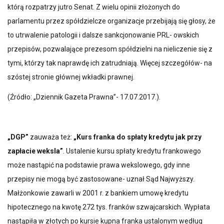
którą rozpatrzy jutro Senat. Z wielu opinii złożonych do
parlamentu przez spółdzielcze organizacje przebijają się głosy, że
to utrwalenie patologii i dalsze sankcjonowanie PRL- owskich
przepisów, pozwalające prezesom spółdzielni na nieliczenie się z
tymi, którzy tak naprawdę ich zatrudniają. Więcej szczegółów- na
szóstej stronie głównej wkładki prawnej.
(Źródło: „Dziennik Gazeta Prawna”- 17.07.2017.).
„DGP”
zauważa też:
„Kurs franka do spłaty kredytu jak przy
zapłacie weksla”
. Ustalenie kursu spłaty kredytu frankowego
może nastąpić na podstawie prawa wekslowego, gdy inne
przepisy nie mogą być zastosowane- uznał Sąd Najwyższy.
Małżonkowie zawarli w 2001 r. z bankiem umowę kredytu
hipotecznego na kwotę 272 tys. franków szwajcarskich. Wypłata
nastąpiła w złotych po kursie kupna franka ustalonym według