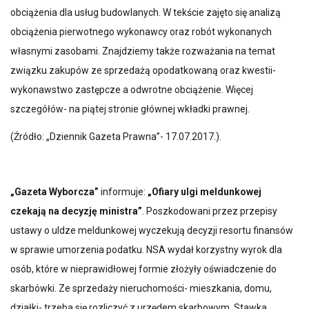
obciążenia dla usług budowlanych. W tekście zajęto się analizą
obciążenia pierwotnego wykonawcy oraz robót wykonanych
własnymi zasobami. Znajdziemy także rozważania na temat
związku zakupów ze sprzedażą opodatkowaną oraz kwestii-
wykonawstwo zastępcze a odwrotne obciążenie. Więcej
szczegółów- na piątej stronie głównej wkładki prawnej.
(Źródło: „Dziennik Gazeta Prawna”- 17.07.2017.).
„Gazeta Wyborcza”
informuje:
„Ofiary ulgi meldunkowej
czekają na decyzję ministra”
. Poszkodowani przez przepisy
ustawy o uldze meldunkowej wyczekują decyzji resortu finansów
w sprawie umorzenia podatku. NSA wydał korzystny wyrok dla
osób, które w nieprawidłowej formie złożyły oświadczenie do
skarbówki. Ze sprzedaży nieruchomości- mieszkania, domu,
działki- trzeba się rozliczyć z urzędem skarbowym. Stawka