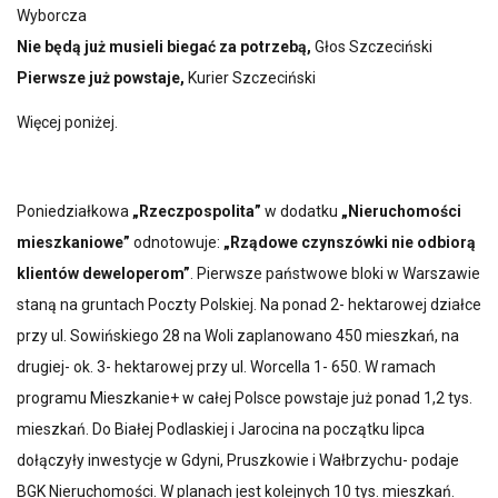
Wyborcza
Nie będą już musieli biegać za potrzebą,
Głos Szczeciński
Pierwsze już powstaje,
Kurier Szczeciński
Więcej poniżej.
Poniedziałkowa
„Rzeczpospolita”
w dodatku
„Nieruchomości
mieszkaniowe”
odnotowuje:
„Rządowe czynszówki nie odbiorą
klientów deweloperom”
. Pierwsze państwowe bloki w Warszawie
staną na gruntach Poczty Polskiej. Na ponad 2- hektarowej działce
przy ul. Sowińskiego 28 na Woli zaplanowano 450 mieszkań, na
drugiej- ok. 3- hektarowej przy ul. Worcella 1- 650. W ramach
programu Mieszkanie+ w całej Polsce powstaje już ponad 1,2 tys.
mieszkań. Do Białej Podlaskiej i Jarocina na początku lipca
dołączyły inwestycje w Gdyni, Pruszkowie i Wałbrzychu- podaje
BGK Nieruchomości. W planach jest kolejnych 10 tys. mieszkań.