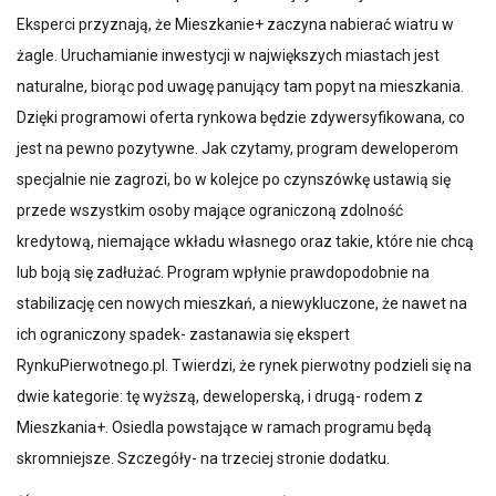
Eksperci przyznają, że Mieszkanie+ zaczyna nabierać wiatru w
żagle. Uruchamianie inwestycji w największych miastach jest
naturalne, biorąc pod uwagę panujący tam popyt na mieszkania.
Dzięki programowi oferta rynkowa będzie zdywersyfikowana, co
jest na pewno pozytywne. Jak czytamy, program deweloperom
specjalnie nie zagrozi, bo w kolejce po czynszówkę ustawią się
przede wszystkim osoby mające ograniczoną zdolność
kredytową, niemające wkładu własnego oraz takie, które nie chcą
lub boją się zadłużać. Program wpłynie prawdopodobnie na
stabilizację cen nowych mieszkań, a niewykluczone, że nawet na
ich ograniczony spadek- zastanawia się ekspert
RynkuPierwotnego.pl. Twierdzi, że rynek pierwotny podzieli się na
dwie kategorie: tę wyższą, deweloperską, i drugą- rodem z
Mieszkania+. Osiedla powstające w ramach programu będą
skromniejsze. Szczegóły- na trzeciej stronie dodatku.