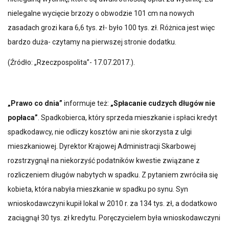
nielegalne wycięcie brzozy o obwodzie 101 cm na nowych
zasadach grozi kara 6,6 tys. zł- było 100 tys. zł. Różnica jest więc
bardzo duża- czytamy na pierwszej stronie dodatku.
(Źródło: „Rzeczpospolita”- 17.07.2017.).
„Prawo co dnia”
informuje też:
„Spłacanie cudzych długów nie
popłaca”
. Spadkobierca, który sprzeda mieszkanie i spłaci kredyt
spadkodawcy, nie odliczy kosztów ani nie skorzysta z ulgi
mieszkaniowej. Dyrektor Krajowej Administracji Skarbowej
rozstrzygnął na niekorzyść podatników kwestie związane z
rozliczeniem długów nabytych w spadku. Z pytaniem zwróciła się
kobieta, która nabyła mieszkanie w spadku po synu. Syn
wnioskodawczyni kupił lokal w 2010 r. za 134 tys. zł, a dodatkowo
zaciągnął 30 tys. zł kredytu. Poręczycielem była wnioskodawczyni