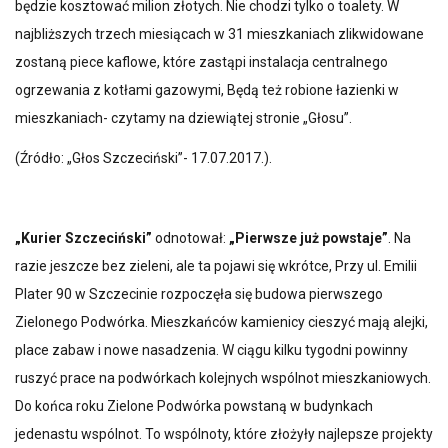
będzie kosztować milion złotych. Nie chodzi tylko o toalety. W
najbliższych trzech miesiącach w 31 mieszkaniach zlikwidowane
zostaną piece kaflowe, które zastąpi instalacja centralnego
ogrzewania z kotłami gazowymi, Będą też robione łazienki w
mieszkaniach- czytamy na dziewiątej stronie „Głosu”.
(Źródło: „Głos Szczeciński”- 17.07.2017.).
„Kurier Szczeciński”
odnotował:
„Pierwsze już powstaje”
. Na
razie jeszcze bez zieleni, ale ta pojawi się wkrótce, Przy ul. Emilii
Plater 90 w Szczecinie rozpoczęła się budowa pierwszego
Zielonego Podwórka. Mieszkańców kamienicy cieszyć mają alejki,
place zabaw i nowe nasadzenia. W ciągu kilku tygodni powinny
ruszyć prace na podwórkach kolejnych wspólnot mieszkaniowych.
Do końca roku Zielone Podwórka powstaną w budynkach
jedenastu wspólnot. To wspólnoty, które złożyły najlepsze projekty