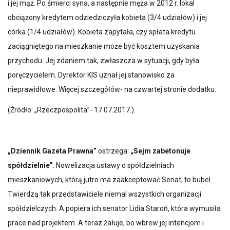
i jej mąż. Po śmierci syna, a następnie męża w 2012 r. lokal
obciążony kredytem odziedziczyła kobieta (3/4 udziałów) i jej
córka (1/4 udziałów). Kobieta zapytała, czy spłata kredytu
zaciągniętego na mieszkanie może być kosztem uzyskania
przychodu. Jej zdaniem tak, zwłaszcza w sytuacji, gdy była
poręczycielem. Dyrektor KIS uznał jej stanowisko za
nieprawidłowe. Więcej szczegółów- na czwartej stronie dodatku.
(Źródło: „Rzeczpospolita”- 17.07.2017.).
„Dziennik Gazeta Prawna”
ostrzega:
„Sejm zabetonuje
spółdzielnie”
. Nowelizacja ustawy o spółdzielniach
mieszkaniowych, którą jutro ma zaakceptować Senat, to bubel.
Twierdzą tak przedstawiciele niemal wszystkich organizacji
spółdzielczych. A popiera ich senator Lidia Staroń, która wymusiła
prace nad projektem. A teraz żałuje, bo wbrew jej intencjom i