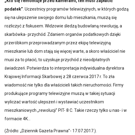
„Kto się remontuje przed kamerami, ten musi zapłacić
podatek”
. Uczestnicy programów telewizyjnych, w których godzą
się na ulepszenie swojego domu lub mieszkania, muszą się
rozliczyć z fiskusem. Widzowie śledzą budowlaną rewolucję, a
skarbówka- przychód. Zdaniem organów podatkowych dzięki
przeróbkom przeprowadzanym przez ekipę telewizyjną
mieszkanie lub dom stają się więcej warte, a skoro właściciel nie
musi za to płacić, to uzyskuje przychód z nieodpłatnych
świadczeń. Potwierdza to interpretacja indywidualna dyrektora
Krajowej Informacji Skarbowej z 28 czerwca 2017 r. To zła
wiadomość nie tylko dla właścicieli takich nieruchomości. Firmy
produkujące programy telewizyjne muszą w takiej sytuacji
wyliczać wartość ulepszeń i wystawiać uczestnikom
mieszkaniowych „rewolucji” PIT- 8 C. Takie rzeczy tylko u nas- i w
formacie 4K…
(Źródło: „Dziennik Gazeta Prawna”- 17.07.2017.).