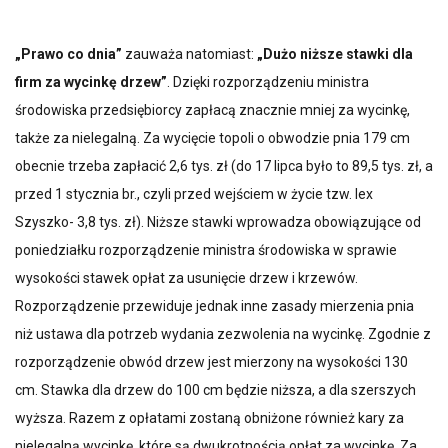
„Prawo co dnia”
zauważa natomiast:
„Dużo niższe stawki dla
firm za wycinkę drzew”
. Dzięki rozporządzeniu ministra
środowiska przedsiębiorcy zapłacą znacznie mniej za wycinkę,
także za nielegalną. Za wycięcie topoli o obwodzie pnia 179 cm
obecnie trzeba zapłacić 2,6 tys. zł (do 17 lipca było to 89,5 tys. zł, a
przed 1 stycznia br., czyli przed wejściem w życie tzw. lex
Szyszko- 3,8 tys. zł). Niższe stawki wprowadza obowiązujące od
poniedziałku rozporządzenie ministra środowiska w sprawie
wysokości stawek opłat za usunięcie drzew i krzewów.
Rozporządzenie przewiduje jednak inne zasady mierzenia pnia
niż ustawa dla potrzeb wydania zezwolenia na wycinkę. Zgodnie z
rozporządzenie obwód drzew jest mierzony na wysokości 130
cm. Stawka dla drzew do 100 cm będzie niższa, a dla szerszych
wyższa. Razem z opłatami zostaną obniżone również kary za
nielegalną wycinkę, które są dwukrotnością opłat za wycinkę. Za