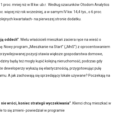
 proc. mniej niż w III kw. ub.r. Według szacunków Otodom Analytics
. więcej niż rok wcześniej, a w samym IV kw. 14,4 tys., o 6 proc.
lejnych kwartałach- na pierwszej stronie dodatku.
ją oddech”
. Wielu właścicieli mieszkań zaciera ręce na wieść o
cenę. Nowy program „Mieszkanie na Start” („MnS”) z oprocentowaniem
 uprzywilejowanej pozycji stawia większe gospodarstwa domowe,
dziny będą też mogły kupić kolejną nieruchomość, podczas gdy
 że deweloperzy wykażą się elastycznością, przygotowując pulę
mu. A jak zachowają się sprzedający lokale używane? Poczekają na
 nie wróci, koniec strategii wyczekiwania”
. Klienci chcą mieszkać w
le to się zmieni- powiedział w programie