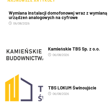
NAJNOWSZE ARTYKUŁY
Wymiana instalacji domofonowej wraz z wymianą
urządzeń analogowych na cyfrowe
06/08/2026
PREZENTACJA TBS'ÓW
Kamieńskie TBS Sp. z o.o.
06/08/2026
PREZENTACJA TBS'ÓW
TBS LOKUM Świnoujście
06/08/2026