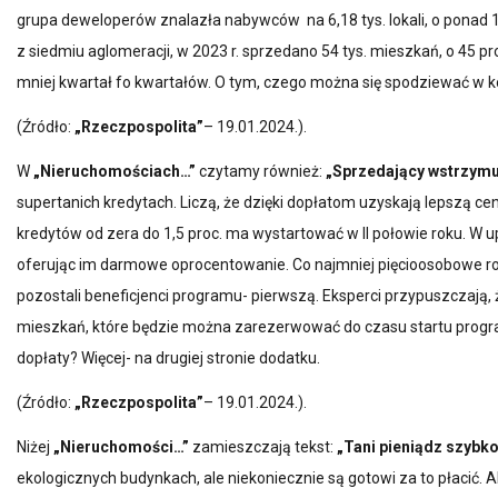
grupa deweloperów znalazła nabywców na 6,18 tys. lokali, o ponad 11
z siedmiu aglomeracji, w 2023 r. sprzedano 54 tys. mieszkań, o 45 proc
mniej kwartał fo kwartałów. O tym, czego można się spodziewać w ko
(Źródło:
„Rzeczpospolita”
– 19.01.2024.).
W
„Nieruchomościach…”
czytamy również:
„Sprzedający wstrzymu
supertanich kredytach. Liczą, że dzięki dopłatom uzyskają lepszą 
kredytów od zera do 1,5 proc. ma wystartować w II połowie roku. W
oferując im darmowe oprocentowanie. Co najmniej pięcioosobowe ro
pozostali beneficjenci programu- pierwszą. Eksperci przypuszczają,
mieszkań, które będzie można zarezerwować do czasu startu progra
dopłaty? Więcej- na drugiej stronie dodatku.
(Źródło:
„Rzeczpospolita”
– 19.01.2024.).
Niżej
„Nieruchomości…”
zamieszczają tekst:
„Tani pieniądz szybko
ekologicznych budynkach, ale niekoniecznie są gotowi za to płacić. A