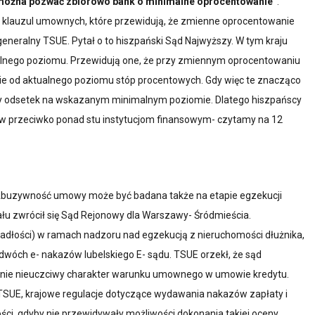
można pozwać zbiorowo bank o minimalne oprocentowanie”
.
. klauzul umownych, które przewidują, że zmienne oprocentowanie
neralny TSUE. Pytał o to hiszpański Sąd Najwyższy. W tym kraju
alnego poziomu. Przewidują one, że przy zmiennym oprocentowaniu
żnie od aktualnego poziomu stóp procentowych. Gdy więc te znacząco
płaty odsetek na wskazanym minimalnym poziomie. Dlatego hiszpańscy
zwów przeciwko ponad stu instytucjom finansowym- czytamy na 12
Abuzywność umowy może być badana także na etapie egzekucji
u zwrócił się Sąd Rejonowy dla Warszawy- Śródmieścia.
padłości) w ramach nadzoru nad egzekucją z nieruchomości dłużnika,
dwóch e- nakazów lubelskiego E- sądu. TSUE orzekł, że sąd
lnie nieuczciwy charakter warunku umownego w umowie kredytu.
TSUE, krajowe regulacje dotyczące wydawania nakazów zapłaty i
ci, gdyby nie przewidywały możliwości dokonania takiej oceny