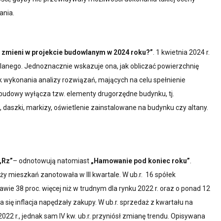
ania.
ę zmieni w projekcie budowlanym w 2024 roku?”
. 1 kwietnia 2024 r.
lanego. Jednoznacznie wskazuje ona, jak obliczać powierzchnię
ek wykonania analizy rozwiązań, mających na celu spełnienie
budowy wyłącza tzw. elementy drugorzędne budynku, tj.
daszki, markizy, oświetlenie zainstalowane na budynku czy altany.
„Rz”
– odnotowują natomiast
„Hamowanie pod koniec roku”
.
 mieszkań zanotowała w III kwartale. W ub.r. 16 spółek
awie 38 proc. więcej niż w trudnym dla rynku 2022 r. oraz o ponad 12
ca się inflacja napędzały zakupy. W ub.r. sprzedaż z kwartału na
022 r., jednak sam IV kw. ub.r. przyniósł zmianę trendu. Opisywana