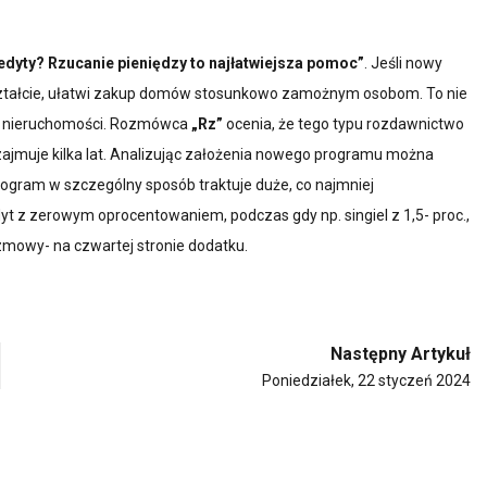
edyty? Rzucanie pieniędzy to najłatwiejsza pomoc”
. Jeśli nowy
ztałcie, ułatwi zakup domów stosunkowo zamożnym osobom. To nie
ku nieruchomości. Rozmówca
„Rz”
ocenia, że tego typu rozdawnictwo
jmuje kilka lat. Analizując założenia nowego programu można
ogram w szczególny sposób traktuje duże, co najmniej
t z zerowym oprocentowaniem, podczas gdy np. singiel z 1,5- proc.,
ozmowy- na czwartej stronie dodatku.
Następny Artykuł
Poniedziałek, 22 styczeń 2024