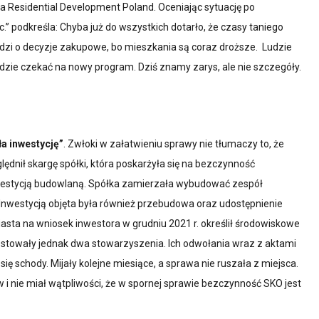
a Residential Development Poland. Oceniając sytuację po
Barlineckie TBS
podkreśla: Chyba już do wszystkich dotarło, że czasy taniego
Białogardzkie TBS
chodzi o decyzje zakupowe, bo mieszkania są coraz droższe. Ludzie
ędzie czekać na nowy program. Dziś znamy zarys, ale nie szczegóły.
a inwestycję”
. Zwłoki w załatwieniu sprawy nie tłumaczy to, że
ędnił skargę spółki, która poskarżyła się na bezczynność
stycją budowlaną. Spółka zamierzała wybudować zespół
nwestycją objęta była również przebudowa oraz udostępnienie
iasta na wniosek inwestora w grudniu 2021 r. określił środowiskowe
stowały jednak dwa stowarzyszenia. Ich odwołania wraz z aktami
ię schody. Mijały kolejne miesiące, a sprawa nie ruszała z miejsca.
 i nie miał wątpliwości, że w spornej sprawie bezczynność SKO jest