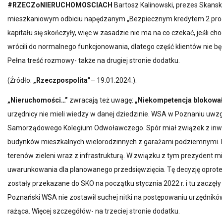
#RZECZoNIERUCHOMOSCIACH
Bartosz Kalinowski, prezes Skansk
ZGM TBS Szczecinek
mieszkaniowym odbiciu napędzanym „Bezpiecznym kredytem 2 proc.” 
kapitału się skończyły, więc w zasadzie nie ma na co czekać, jeśli 
wrócili do normalnego funkcjonowania, dlatego część klientów nie b
Pełna treść rozmowy- także na drugiej stronie dodatku.
(Źródło:
„Rzeczpospolita”
– 19.01.2024.).
„Nieruchomości…”
zwracają też uwagę:
„Niekompetencja blokował
urzędnicy nie mieli wiedzy w danej dziedzinie. WSA w Poznaniu uwzgl
Samorządowego Kolegium Odwoławczego. Spór miał związek z inwe
budynków mieszkalnych wielorodzinnych z garażami podziemnymi. I
terenów zieleni wraz z infrastrukturą. W związku z tym prezydent m
uwarunkowania dla planowanego przedsięwzięcia. Tę decyzję oprote
zostały przekazane do SKO na początku stycznia 2022 r. i tu zaczęły s
Poznański WSA nie zostawił suchej nitki na postępowaniu urzędników
rażąca. Więcej szczegółów- na trzeciej stronie dodatku.