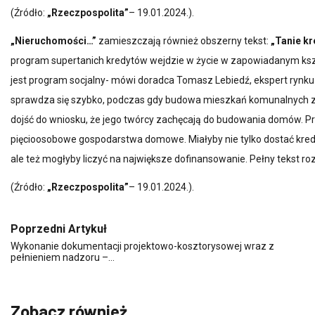
(Źródło:
„Rzeczpospolita”
– 19.01.2024.).
„Nieruchomości…”
zamieszczają również obszerny tekst:
„Tanie kr
program supertanich kredytów wejdzie w życie w zapowiadanym ks
jest program socjalny- mówi doradca Tomasz Lebiedź, ekspert ryn
sprawdza się szybko, podczas gdy budowa mieszkań komunalnych za
dojść do wniosku, że jego twórcy zachęcają do budowania domów. Pr
pięcioosobowe gospodarstwa domowe. Miałyby nie tylko dostać kredy
ale też mogłyby liczyć na największe dofinansowanie. Pełny tekst r
(Źródło:
„Rzeczpospolita”
– 19.01.2024.).
Poprzedni Artykuł
Wykonanie dokumentacji projektowo-kosztorysowej wraz z
pełnieniem nadzoru –…
Zobacz również