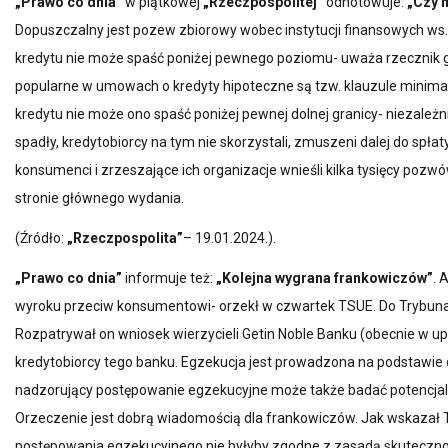
„Prawo co dnia”
w piątkowej
„Rzeczpospolitej”
odnotowuje:
„Czy 
Dopuszczalny jest pozew zbiorowy wobec instytucji finansowych ws
kredytu nie może spaść poniżej pewnego poziomu- uważa rzecznik ge
popularne w umowach o kredyty hipoteczne są tzw. klauzule minim
kredytu nie może ono spaść poniżej pewnej dolnej granicy- niezale
spadły, kredytobiorcy na tym nie skorzystali, zmuszeni dalej do s
konsumenci i zrzeszające ich organizacje wnieśli kilka tysięcy po
stronie głównego wydania.
(Źródło:
„Rzeczpospolita”
– 19.01.2024.).
„Prawo co dnia”
informuje też:
„Kolejna wygrana frankowiczów”
. 
wyroku przeciw konsumentowi- orzekł w czwartek TSUE. Do Trybunał
Rozpatrywał on wniosek wierzycieli Getin Noble Banku (obecnie w u
kredytobiorcy tego banku. Egzekucja jest prowadzona na podstawie 
nadzorujący postępowanie egzekucyjne może także badać potencja
Orzeczenie jest dobrą wiadomością dla frankowiczów. Jak wskazał 
postępowania egzekucyjnego nie byłyby zgodne z zasadą skutecznoś