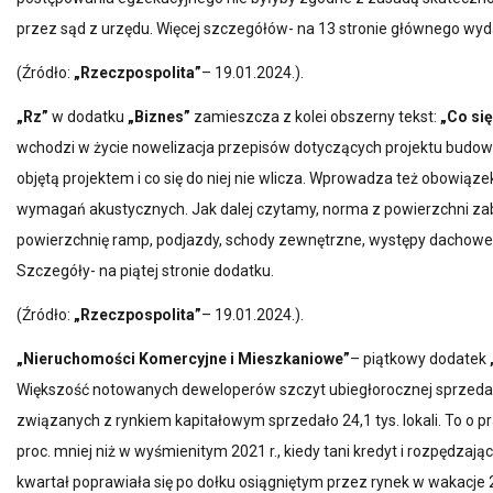
przez sąd z urzędu. Więcej szczegółów- na 13 stronie głównego wyd
(Źródło:
„Rzeczpospolita”
– 19.01.2024.).
„Rz”
w dodatku
„Biznes”
zamieszcza z kolei obszerny tekst:
„Co si
wchodzi w życie nowelizacja przepisów dotyczących projektu budow
objętą projektem i co się do niej nie wlicza. Wprowadza też obowiąz
wymagań akustycznych. Jak dalej czytamy, norma z powierzchni za
powierzchnię ramp, podjazdy, schody zewnętrzne, występy dachowe, 
Szczegóły- na piątej stronie dodatku.
(Źródło:
„Rzeczpospolita”
– 19.01.2024.).
„Nieruchomości Komercyjne i Mieszkaniowe”
– piątkowy dodatek
Większość notowanych deweloperów szczyt ubiegłorocznej sprzedaży
związanych z rynkiem kapitałowym sprzedało 24,1 tys. lokali. To o pr
proc. mniej niż w wyśmienitym 2021 r., kiedy tani kredyt i rozpędzają
kwartał poprawiała się po dołku osiągniętym przez rynek w wakacje 2