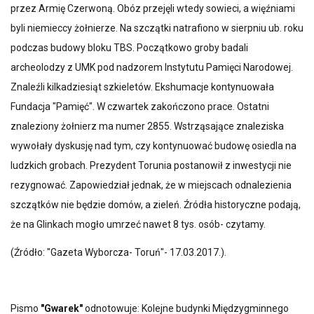
przez Armię Czerwoną. Obóz przejęli wtedy sowieci, a więźniami
byli niemieccy żołnierze. Na szczątki natrafiono w sierpniu ub. roku
podczas budowy bloku TBS. Początkowo groby badali
archeolodzy z UMK pod nadzorem Instytutu Pamięci Narodowej.
Znaleźli kilkadziesiąt szkieletów. Ekshumacje kontynuowała
Fundacja "Pamięć". W czwartek zakończono prace. Ostatni
znaleziony żołnierz ma numer 2855. Wstrząsające znaleziska
wywołały dyskusję nad tym, czy kontynuować budowę osiedla na
ludzkich grobach. Prezydent Torunia postanowił z inwestycji nie
rezygnować. Zapowiedział jednak, że w miejscach odnalezienia
szczątków nie będzie domów, a zieleń. Źródła historyczne podają,
że na Glinkach mogło umrzeć nawet 8 tys. osób- czytamy.
(Źródło: "Gazeta Wyborcza- Toruń"- 17.03.2017.).
Pismo
"Gwarek"
odnotowuje: Kolejne budynki Międzygminnego