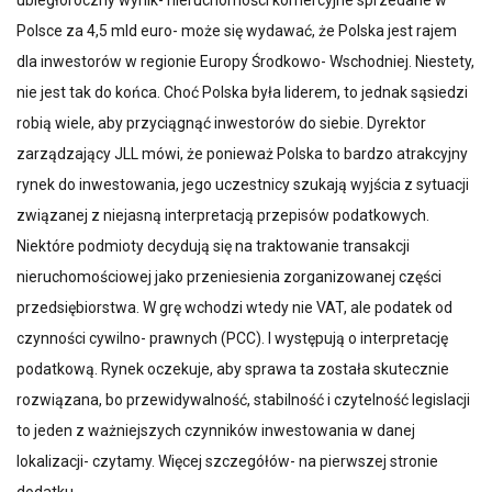
ubiegłoroczny wynik- nieruchomości komercyjne sprzedane w
Polsce za 4,5 mld euro- może się wydawać, że Polska jest rajem
dla inwestorów w regionie Europy Środkowo- Wschodniej. Niestety,
nie jest tak do końca. Choć Polska była liderem, to jednak sąsiedzi
robią wiele, aby przyciągnąć inwestorów do siebie. Dyrektor
zarządzający JLL mówi, że ponieważ Polska to bardzo atrakcyjny
rynek do inwestowania, jego uczestnicy szukają wyjścia z sytuacji
związanej z niejasną interpretacją przepisów podatkowych.
Niektóre podmioty decydują się na traktowanie transakcji
nieruchomościowej jako przeniesienia zorganizowanej części
przedsiębiorstwa. W grę wchodzi wtedy nie VAT, ale podatek od
czynności cywilno- prawnych (PCC). I występują o interpretację
podatkową. Rynek oczekuje, aby sprawa ta została skutecznie
rozwiązana, bo przewidywalność, stabilność i czytelność legislacji
to jeden z ważniejszych czynników inwestowania w danej
lokalizacji- czytamy. Więcej szczegółów- na pierwszej stronie