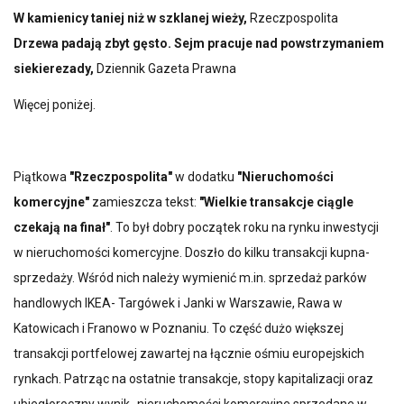
W kamienicy taniej niż w szklanej wieży,
Rzeczpospolita
Drzewa padają zbyt gęsto. Sejm pracuje nad powstrzymaniem
siekierezady,
Dziennik Gazeta Prawna
Więcej poniżej.
Piątkowa
"Rzeczpospolita"
w dodatku
"Nieruchomości
komercyjne"
zamieszcza tekst:
"Wielkie transakcje ciągle
czekają na finał"
. To był dobry początek roku na rynku inwestycji
w nieruchomości komercyjne. Doszło do kilku transakcji kupna-
sprzedaży. Wśród nich należy wymienić m.in. sprzedaż parków
handlowych IKEA- Targówek i Janki w Warszawie, Rawa w
Katowicach i Franowo w Poznaniu. To część dużo większej
transakcji portfelowej zawartej na łącznie ośmiu europejskich
rynkach. Patrząc na ostatnie transakcje, stopy kapitalizacji oraz