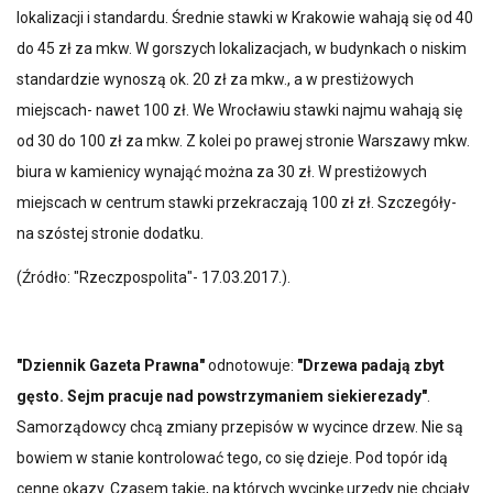
lokalizacji i standardu. Średnie stawki w Krakowie wahają się od 40
do 45 zł za mkw. W gorszych lokalizacjach, w budynkach o niskim
standardzie wynoszą ok. 20 zł za mkw., a w prestiżowych
miejscach- nawet 100 zł. We Wrocławiu stawki najmu wahają się
od 30 do 100 zł za mkw. Z kolei po prawej stronie Warszawy mkw.
biura w kamienicy wynająć można za 30 zł. W prestiżowych
miejscach w centrum stawki przekraczają 100 zł zł. Szczegóły-
na szóstej stronie dodatku.
(Źródło: "Rzeczpospolita"- 17.03.2017.).
"Dziennik Gazeta Prawna"
odnotowuje:
"Drzewa padają zbyt
gęsto. Sejm pracuje nad powstrzymaniem siekierezady"
.
Samorządowcy chcą zmiany przepisów w wycince drzew. Nie są
bowiem w stanie kontrolować tego, co się dzieje. Pod topór idą
cenne okazy. Czasem takie, na których wycinkę urzędy nie chciały