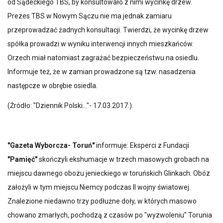
od Sądeckiego TBS, by konsultowało z nimi wycinkę drzew.
Prezes TBS w Nowym Sączu nie ma jednak zamiaru
przeprowadzać żadnych konsultacji. Twierdzi, że wycinkę drzew
spółka prowadzi w wyniku interwencji innych mieszkańców.
Orzech miał natomiast zagrażać bezpieczeństwu na osiedlu.
Informuje też, że w zamian prowadzone są tzw. nasadzenia
następcze w obrębie osiedla.
(Źródło: "Dziennik Polski…"- 17.03.2017.).
"Gazeta Wyborcza- Toruń"
informuje: Eksperci z Fundacji
"Pamięć"
skończyli ekshumacje w trzech masowych grobach na
miejscu dawnego obozu jenieckiego w toruńskich Glinkach. Obóz
założyli w tym miejscu Niemcy podczas II wojny światowej.
Znalezione niedawno trzy podłużne doły, w których masowo
chowano zmarłych, pochodzą z czasów po "wyzwoleniu" Torunia