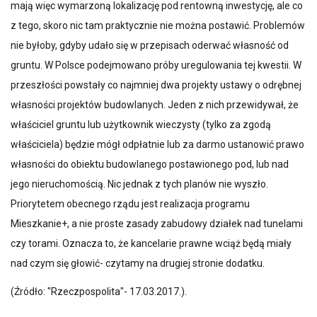
mają więc wymarzoną lokalizację pod rentowną inwestycję, ale co
z tego, skoro nic tam praktycznie nie można postawić. Problemów
nie byłoby, gdyby udało się w przepisach oderwać własność od
gruntu. W Polsce podejmowano próby uregulowania tej kwestii. W
przeszłości powstały co najmniej dwa projekty ustawy o odrębnej
własności projektów budowlanych. Jeden z nich przewidywał, że
właściciel gruntu lub użytkownik wieczysty (tylko za zgodą
właściciela) będzie mógł odpłatnie lub za darmo ustanowić prawo
własności do obiektu budowlanego postawionego pod, lub nad
jego nieruchomością. Nic jednak z tych planów nie wyszło.
Priorytetem obecnego rządu jest realizacja programu
Mieszkanie+, a nie proste zasady zabudowy działek nad tunelami
czy torami. Oznacza to, że kancelarie prawne wciąż będą miały
nad czym się głowić- czytamy na drugiej stronie dodatku.
(Źródło: "Rzeczpospolita"- 17.03.2017.).