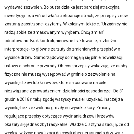
wydawać zezwoleń. Bo pusta działka jest bardziej atrakcyjna
inwestycyjnie, a wśród właścicieli panuje strach, że przepisy znów
zostaną zaostrzone- czytamy. W kolejnym tekście: "Urzędnicy nie
radzą sobie ze zmasowanym wyrębem. Chcą zmian"
odnotowano: Brak kontroli, nierówne traktowanie, rozbieżne
interpretacje- to główne zarzuty do zmienionych przepisów o
wycince drzew. Samorządowcy domagają się pilnie nowelizacji
ustawy o ochronie przyrody. Obecne przepisy wskazują, ze osoby
fizyczne nie muszą występować w gminie o zezwolenie na
wycinkę drzew lub krzewów, które są usuwane na cele
niezwiązane z prowadzeniem działalności gospodarczej. Do 31
grudnia 2016 r. taką zgodę wszyscy musieli uzyskać. Inaczej za
wycinkę bez zezwolenia groziły im wysokie kary. Zmiany
regulujące przepisy dotyczące wycinania drzew i krzewów
okazały się jednak zbyt radykalne. Władze Olsztyna szacują, że od
wejścia w życie nowelizacji do chwili obecnej usunięto drzewa z