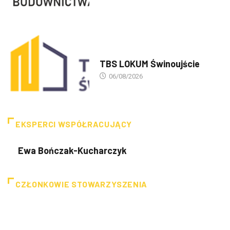
PREZENTACJA TBS'ÓW
TBS LOKUM Świnoujście
06/08/2026
EKSPERCI WSPÓŁRACUJĄCY
Ewa Bończak-Kucharczyk
CZŁONKOWIE STOWARZYSZENIA