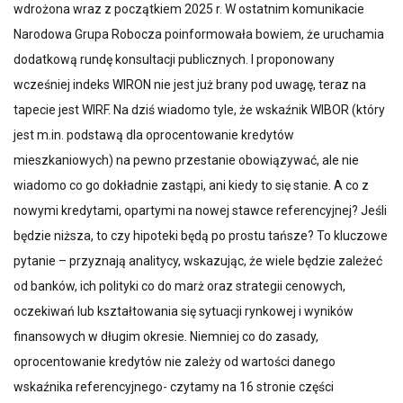
wdrożona wraz z początkiem 2025 r. W ostatnim komunikacie
Narodowa Grupa Robocza poinformowała bowiem, że uruchamia
dodatkową rundę konsultacji publicznych. I proponowany
wcześniej indeks WIRON nie jest już brany pod uwagę, teraz na
tapecie jest WIRF. Na dziś wiadomo tyle, że wskaźnik WIBOR (który
jest m.in. podstawą dla oprocentowanie kredytów
mieszkaniowych) na pewno przestanie obowiązywać, ale nie
wiadomo co go dokładnie zastąpi, ani kiedy to się stanie. A co z
nowymi kredytami, opartymi na nowej stawce referencyjnej? Jeśli
będzie niższa, to czy hipoteki będą po prostu tańsze? To kluczowe
pytanie – przyznają analitycy, wskazując, że wiele będzie zależeć
od banków, ich polityki co do marż oraz strategii cenowych,
oczekiwań lub kształtowania się sytuacji rynkowej i wyników
finansowych w długim okresie. Niemniej co do zasady,
oprocentowanie kredytów nie zależy od wartości danego
wskaźnika referencyjnego- czytamy na 16 stronie części