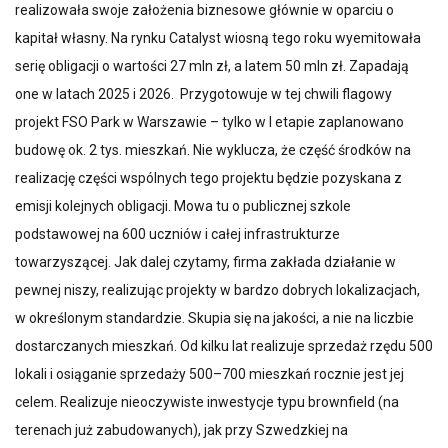
realizowała swoje założenia biznesowe głównie w oparciu o
kapitał własny. Na rynku Catalyst wiosną tego roku wyemitowała
serię obligacji o wartości 27 mln zł, a latem 50 mln zł. Zapadają
one w latach 2025 i 2026. Przygotowuje w tej chwili flagowy
projekt FSO Park w Warszawie – tylko w I etapie zaplanowano
budowę ok. 2 tys. mieszkań. Nie wyklucza, że część środków na
realizację części wspólnych tego projektu będzie pozyskana z
emisji kolejnych obligacji. Mowa tu o publicznej szkole
podstawowej na 600 uczniów i całej infrastrukturze
towarzyszącej. Jak dalej czytamy, firma zakłada działanie w
pewnej niszy, realizując projekty w bardzo dobrych lokalizacjach,
w określonym standardzie. Skupia się na jakości, a nie na liczbie
dostarczanych mieszkań. Od kilku lat realizuje sprzedaż rzędu 500
lokali i osiąganie sprzedaży 500–700 mieszkań rocznie jest jej
celem. Realizuje nieoczywiste inwestycje typu brownfield (na
terenach już zabudowanych), jak przy Szwedzkiej na