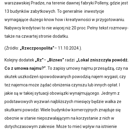
warszawskiej Pradze, na terenie dawnej fabryki Polleny, gdzie jest
13 budynków zabytkowych. To generalnie inwestycje
wymagające dużego know how i kreatywności w przygotowaniu.
Nabywcy kredytowi to nie więcej niż 20 proc. Pełny tekst rozmowy-
także na czwartej stronie dodatku.
(Źródło:
„Rzeczpospolita”
– 11.10.2024.).
Kolejny dodatek
„Rz”
–
„Biznes”
radzi:
„Lokal zniszczyła powódź.
Co z umowa najmu?”
. To zapisy umowy najmu przesądzą, czy na
skutek uszkodzeń spowodowanych powodzią najem wygasł, czy
też najemca może żądać obniżenia czynszu lub innych opłat. I
jakie są w takiej sytuacji obowiązki wynajmującego. Jednym z
podstawowych wyzwań najbliższych miesięcy będzie walka ze
skutkami powodzi. Wiele budynków komercyjnych znajduje się
obecnie w stanie niepozwalającym na korzystanie z nich w
dotychczasowym zakresie. Może to mieć wpływ na istnienie