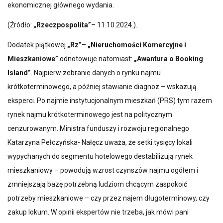
ekonomicznej głównego wydania.
(Źródło:
„Rzeczpospolita”
– 11.10.2024.).
Dodatek piątkowej
„Rz”
–
„Nieruchomości Komercyjne i
Mieszkaniowe”
odnotowuje natomiast:
„Awantura o Booking
Island”
. Najpierw zebranie danych o rynku najmu
krótkoterminowego, a później stawianie diagnoz – wskazują
eksperci. Po najmie instytucjonalnym mieszkań (PRS) tym razem
rynek najmu krótkoterminowego jest na politycznym
cenzurowanym. Ministra funduszy i rozwoju regionalnego
Katarzyna Pełczyńska- Nałęcz uważa, że setki tysięcy lokali
wypychanych do segmentu hotelowego destabilizują rynek
mieszkaniowy – powodują wzrost czynszów najmu ogółem i
zmniejszają bazę potrzebną ludziom chcącym zaspokoić
potrzeby mieszkaniowe – czy przez najem długoterminowy, czy
zakup lokum. W opinii ekspertów nie trzeba, jak mówi pani