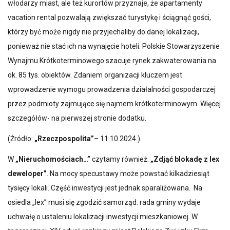
włodarzy miast, ale też kurortów przyznaje, że apartamenty
vacation rental pozwalają zwiększać turystykę i ściągnąć gości,
którzy być może nigdy nie przyjechaliby do danej lokalizacji,
ponieważ nie stać ich na wynajęcie hoteli. Polskie Stowarzyszenie
Wynajmu Krótkoterminowego szacuje rynek zakwaterowania na
ok. 85 tys. obiektów. Zdaniem organizacji kluczem jest
wprowadzenie wymogu prowadzenia działalności gospodarczej
przez podmioty zajmujące się najmem krótkoterminowym. Więcej
szczegółów- na pierwszej stronie dodatku.
(Źródło:
„Rzeczpospolita”
– 11.10.2024.).
W
„Nieruchomościach…”
czytamy również:
„Zdjąć blokadę z lex
deweloper”
. Na mocy specustawy może powstać kilkadziesiąt
tysięcy lokali. Część inwestycji jest jednak sparaliżowana. Na
osiedla „lex” musi się zgodzić samorząd: rada gminy wydaje
uchwałę o ustaleniu lokalizacji inwestycji mieszkaniowej. W