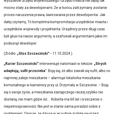
wydziałów urzędu wojewódzkiego i urzędu miasta nie będą tak
mocno stały za deweloperami. Że w końcu zatrzymany zostanie
proces naruszenia prawa, lawirowania przez deweloperów. Jak
dalej czytamy, To kompletna kompromitacja urzędników miasta i
urzędników wojewody i projektanta. Urzędnicy przez długi czas
byli głusi na nasze argumenty, a szafowali argumentami jakie im
podsunął deweloper.
(Źródło:
„Głos Szczeciński”
– 11.10.2024.).
„Kurier Szczeciński”
interweniuje natomiast w tekście:
„Strych
adaptują, sufit przecieka
”. Boję się, że albo zawali się sufit, albo co
najmniej zaleje mieszkanie – alarmuje lokatorka mieszkania
komunalnego w kamienicy przy ul. Drzymały w Szczecinie. – Boję
się o swoje życie, a mieszkania zastępczego raczej szybko nie
dostanę, nie mam gdzie iść… Kobieta ma 60 lat i orzeczenie o
niepełnosprawności. Nie jest w stanie sama poradzić sobie z
problemem. Opisuje, że dziura w jej suficie zrobiła się przez