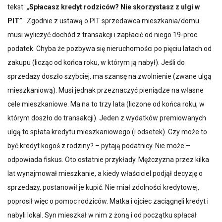
tekst:
„Spłacasz kredyt rodziców? Nie skorzystasz z ulgi w
PIT”
. Zgodnie z ustawą o PIT sprzedawca mieszkania/domu
musi wyliczyć dochód z transakcji i zapłacić od niego 19-proc.
podatek. Chyba że pozbywa się nieruchomości po pięciu latach od
zakupu (licząc od końca roku, w którym ją nabył). Jeśli do
sprzedaży doszło szybciej, ma szansę na zwolnienie (zwane ulgą
mieszkaniową). Musi jednak przeznaczyć pieniądze na własne
cele mieszkaniowe. Ma na to trzy lata (liczone od końca roku, w
którym doszło do transakcji). Jeden z wydatków premiowanych
ulgą to spłata kredytu mieszkaniowego (i odsetek). Czy może to
być kredyt kogoś z rodziny? – pytają podatnicy. Nie może –
odpowiada fiskus. Oto ostatnie przykłady. Mężczyzna przez kilka
lat wynajmował mieszkanie, a kiedy właściciel podjął decyzję o
sprzedaży, postanowił je kupić. Nie miał zdolności kredytowej,
poprosił więc o pomoc rodziców. Matka i ojciec zaciągnęli kredyt i
nabyli lokal. Syn mieszkał w nim z żoną i od początku spłacał