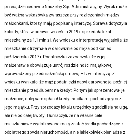
przesądził niedawno Naczelny Sąd Administracyjny. Wyrok może
być ważną wskazówką zwłaszcza przy rozliczeniach między
małżonkami, którzy mają podpisaną intercyzę. Sprawa dotyczyła
kobiety, która w połowie września 2019 r. sprzedała lokal
mieszkalny za 1,1 mln zł. We wniosku o interpretację wyjaśniła, że
mieszkanie otrzymała w darowiźnie od męża pod koniec
października 2017 r. Podatniczka zaznaczyła, że w jej
małżeństwie obowiązuje ustrój rozdzielności majątkowej
wprowadzony przedmałżeńską umową – tzw. intercyzą. Z
wniosku wynikało, że mąż podatniczki nabył darowane jej później
mieszkanie przed ślubem na kredyt. Po tym jak sprezentował je
małżonce, dalej sam spłacał kredyt środkami pochodzącymi z
jego majątku. Przy sprzedaży lokalu urzędnicy zgodzili się na ulgę,
ale nie od całej kwoty. Tłumaczyli, że na własne cele
mieszkaniowe wydatkowane mają zostać środki pochodzące z
odpłatnego zbycia nieruchomości, a nie jakiekolwiek pieniądze z