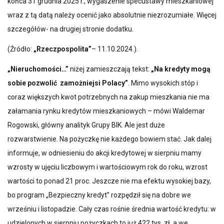
końca 31 grudnia 2025 r., wygaszenie specustawy mieszkaniowej
wraz z tą datą należy ocenić jako absolutnie niezrozumiałe. Więcej
szczegółów- na drugiej stronie dodatku.
(Źródło:
„Rzeczpospolita”
– 11.10.2024.).
„Nieruchomości…”
niżej zamieszczają tekst:
„Na kredyty mogą
sobie pozwolić zamożniejsi Polacy”
. Mimo wysokich stóp i
coraz większych kwot potrzebnych na zakup mieszkania nie ma
załamania rynku kredytów mieszkaniowych – mówi Waldemar
Rogowski, główny analityk Grupy BIK. Ale jest duże
rozwarstwienie. Na pożyczkę nie każdego bowiem stać. Jak dalej
informuje, w odniesieniu do akcji kredytowej w sierpniu mamy
wzrosty w ujęciu liczbowym i wartościowym rok do roku, wzrost
wartości to ponad 21 proc. Jeszcze nie ma efektu wysokiej bazy,
bo program „Bezpieczny kredyt” rozpędził się na dobre we
wrześniu i listopadzie. Cały czas rośnie średnia wartość kredytu: w
udzielonych w sierpniu pożyczkach to już 422 tys. zł, a we