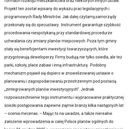
formach rozwoju mieszkalnictwa oraz niektórych innych ustaw.
Projekt ten został wpisany do wykazu prac legislacyjnych i
programowych Rady Ministrów. Jak dalej czytamy,samorządy
przekonały się do specustawy. Instrument gwarantuje szybkość
procedowania niespotykaną przy standardowej procedurze
uchwalania czy zmiany planów miejscowych. Poza tym gminy
stały się beneficjentami inwestycji towarzyszących, które
przygotowują deweloperzy. Firmy budują nie tylko osiedla, ale też
parki, szkoły, place zabaw i inną infrastrukturę. Podobny
mechanizm pojawił się dopiero w znowelizowanej ustawie o
planowaniu i zagospodarowaniu przestrzennym pod postacią
„zintegrowanych planów inwestycyjnych”. Jednak
rozpowszechnienie tego instrumentu i wypracowanie praktycznej
ścieżki postępowania zapewne zajmie branży kilka następnych lat
– ocenia mecenas. – Mając to na uwadze, a także nierealne
założenie wprowadzenia w całej Polsce planów ogólnych do