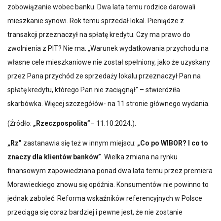
zobowiązanie wobec banku. Dwa lata temu rodzice darowali
mieszkanie synowi. Rok temu sprzedał lokal. Pieniądze z
transakcji przeznaczył na spłatę kredytu. Czy ma prawo do
zwolnienia z PIT? Nie ma. „Warunek wydatkowania przychodu na
własne cele mieszkaniowe nie został spełniony, jako że uzyskany
przez Pana przychód ze sprzedaży lokalu przeznaczył Pan na
spłatę kredytu, którego Pan nie zaciągnął” – stwierdziła
skarbówka. Więcej szczegółów- na 11 stronie głównego wydania.
(Źródło:
„Rzeczpospolita”
– 11.10.2024.).
„Rz”
zastanawia się też w innym miejscu:
„Co po WIBOR? I co to
znaczy dla klientów banków”
. Wielka zmiana na rynku
finansowym zapowiedziana ponad dwa lata temu przez premiera
Morawieckiego znowu się opóźnia. Konsumentów nie powinno to
jednak zaboleć. Reforma wskaźników referencyjnych w Polsce
przeciąga się coraz bardziej i pewne jest, że nie zostanie