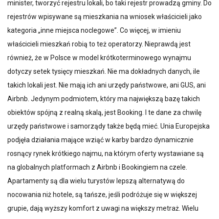
minister, tworzyć rejestru lokali, bo taki rejestr prowadzą gminy. Do
rejestrów wpisywane są mieszkania na wniosek właścicieli jako
kategoria „inne miejsca noclegowe”. Co więcej, w imieniu
właścicieli mieszkań robią to też operatorzy. Nieprawdą jest
również, że w Polsce w model krótkoterminowego wynajmu
dotyczy setek tysięcy mieszkań. Nie ma dokładnych danych, ile
takich lokali jest. Nie mają ich ani urzędy państwowe, ani GUS, ani
Airbnb. Jedynym podmiotem, który ma największą bazę takich
obiektów spójną z realną skalą, jest Booking. I te dane za chwilę
urzędy państwowe i samorządy także będą mieć. Unia Europejska
podjęła działania mające wziąć w karby bardzo dynamicznie
rosnący rynek krótkiego najmu, na którym oferty wystawiane są
na globalnych platformach z Airbnb i Bookingiem na czele.
Apartamenty są dla wielu turystów lepszą alternatywą do
nocowania niż hotele, są tańsze, jeśli podróżuje się w większej
grupie, dają wyższy komfort z uwagi na większy metraż. Wielu