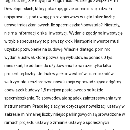
tegorocznej, XIV edycji rankingu miast Polskiego Związku Firm
Deweloperskich, który pokazuje, gdzie administracja działa
najsprawniej, pod uwagę po raz pierwszy wzięto także liczbę
uchwał mieszkaniowych. Ile specmieszkań powstało? Niestety,
nie ma informacji o skali inwestycji. Wydanie zgody na inwestycję
w trybie specustawy to pierwszy krok. Następnie inwestor musi
uzyskać pozwolenie na budowę. Właśnie dlatego, pomimo
wydania uchwał, które pozwalają wybudować ponad 60 tys.
mieszkań, te oddane do użytkowania to na razie tylko kilka
procent tej liczby. Jednak wysiłki inwestorów i samorządów
wstrzymała zeszłoroczna nowelizacja wprowadzająca odgórny
obowiązek budowy 1,5 miejsca postojowego na każde
specmieszkanie. To spowodowało spadek zainteresowania tym
instrumentem. Prace legislacyjne dotyczące nowelizacji ustawy w
zakresie minimalnej liczby miejsc parkingowych są prowadzone w
ramach projektu ustawy o zmianie ustawy o społecznych