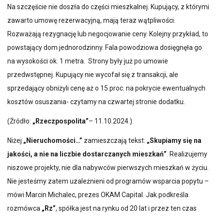
Na szczęście nie doszła do części mieszkalnej. Kupujący, z którymi
zawarto umowę rezerwacyjną, mają teraz wątpliwości.
Rozważają rezygnację lub negocjowanie ceny. Kolejny przykład, to
powstający dom jednorodzinny. Fala powodziowa dosięgnęła go
na wysokości ok. 1 metra. Strony były już po umowie
przedwstępnej. Kupujący nie wycofał się z transakcji, ale
sprzedający obniżyli cenę aż o 15 proc. na pokrycie ewentualnych
kosztów osuszania- czytamy na czwartej stronie dodatku.
(Źródło:
„Rzeczpospolita”
– 11.10.2024.).
Niżej
„Nieruchomości…”
zamieszczają tekst:
„Skupiamy się na
jakości, a nie na liczbie dostarczanych mieszkań”
. Realizujemy
niszowe projekty, nie dla nabywców pierwszych mieszkań w życiu.
Nie jesteśmy zatem uzależnieni od programów wsparcia popytu –
mówi Marcin Michalec, prezes OKAM Capital. Jak podkreśla
rozmówca
„Rz”
, spółka jest na rynku od 20 lat i przez ten czas