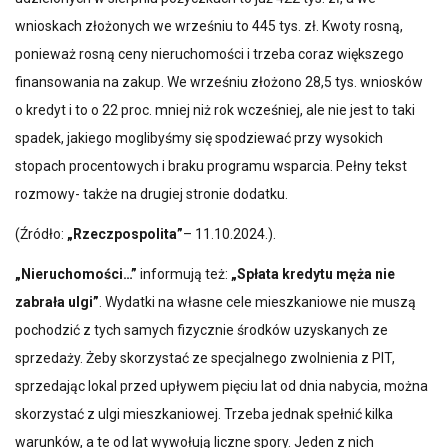
wnioskach złożonych we wrześniu to 445 tys. zł. Kwoty rosną,
ponieważ rosną ceny nieruchomości i trzeba coraz większego
finansowania na zakup. We wrześniu złożono 28,5 tys. wniosków
o kredyt i to o 22 proc. mniej niż rok wcześniej, ale nie jest to taki
spadek, jakiego moglibyśmy się spodziewać przy wysokich
stopach procentowych i braku programu wsparcia. Pełny tekst
rozmowy- także na drugiej stronie dodatku.
(Źródło:
„Rzeczpospolita”
– 11.10.2024.).
„Nieruchomości…”
informują też:
„Spłata kredytu męża nie
zabrała ulgi”
. Wydatki na własne cele mieszkaniowe nie muszą
pochodzić z tych samych fizycznie środków uzyskanych ze
sprzedaży. Żeby skorzystać ze specjalnego zwolnienia z PIT,
sprzedając lokal przed upływem pięciu lat od dnia nabycia, można
skorzystać z ulgi mieszkaniowej. Trzeba jednak spełnić kilka
warunków, a te od lat wywołują liczne spory. Jeden z nich