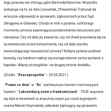
tego powodu nie oferują ugód dla kredytobiorców. Wszystko
wskazuje na to, że dziś (czwartek, 29 kwietnia) Trybunał da
wreszcie odpowiedź w sprawach, zgłoszonych przez Sąd
Okręgowy w Gdańsku. Chodzi w nich o pytania: od którego
momentu umowa zawierająca postanowienia nieuczciwe jest
nieważna. Czy od daty jej zawarcia, czy od chwili powołania się na
tę nieważność przez konsumenta, czy od daty wyroku
stwierdzającego nieważność umowy? Kolejne pytanie podnosi
kwestię, czy bankom należy się wynagrodzenie za korzystanie z
kapitału. Więcej szczegółów- na drugiej stronie dodatku.
(Źródło:
¨Rzeczpospolita¨
– 29.04.2021.).
¨Prawo co dnia¨
w
¨Rz¨
zamieszcza również rozmowę pod
hasłem:
¨Luksemburg znów o frankowiczach¨
. TSUE wypowie
się dziś w kwestiach w znacznej części już rozstrzygniętych-
ocenia Marcin Szymański, adwokat zajmujący się sprawami