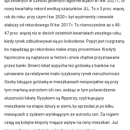
sprzedanych w sześciu głównych aglomeracjach w I kw. 2021 r., to
nowy kwartalny rekord według szacunków JLL. To o 3 proc. więcej
rok do roku- przy czym I kw. 2020 r. był wyśmienity i niewiele
słabszy od rekordowego IV kw. 2017 r. To równocześnie aż o 40-
47 proc. więcej niż w dwóch ostatnich kwartałach zeszłego roku,
kiedy rynek odbudowywał się po lockodwnie. Popyt jest rozgrzany,
bo napędzają go rekordowo niskie stopy procentowe. Kredyty
hipoteczne są najtańsze w historii i znów chętnie przyznawane
przez banki. Śmierć lokat wypycha też gotówkę z banków na
uznawane za relatywnie mało ryzykowny rynek nieruchomości.
Osoby lokujące gotówkę w mieszkaniach niespecjalnie się przy
tym martwią wzrostem ich cen, widząc w tym potwierdzenie
słuszności lokaty. Ryzykiem są flipperzy, czyli kupujący
mieszkanie na etapie dziury w ziemi, by sprzedać je po kilku
miesiącach z zyskiem wynikającym ze wzrostu cen. Za rogiem
czają się kolejne kłopoty mające wpływ na ceny mieszkań. Już