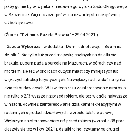
jakby go nie było- wynika z niedawnego wyroku Sądu Okręgowego
w Szczecinie. Więcej szczegółów- na czwartej stronie głównej
wkładki prawnej.
(Źródło:
¨Dziennik Gazeta Prawna¨
– 29.04.2021.).
¨Gazeta Wyborcza¨
w dodatku
¨Dom¨
odnotowuje:
¨Boom na
działki¨
. Nie tylko tuż przed majówką chętnych na działki nie
brakuje. Łupem padają parcele na Mazurach, w górach czy nad
morzem, ale też w okolicach dużych miast czy mniejszych lub
większych atrakcji turystycznych. Największy ruch widać na rynku
działek budowlanych. W I kw. tego roku zainteresowanie nimi było
nie tylko o 2/3 wyższe niż przed rokiem, ale też w ogóle najwyższe
w historii. Również zainteresowanie działkami rekreacyjnymi w
rodzinnych ogrodach działkowych wzrosło także o połowę.
Większym zainteresowaniem niż przed rokiem (wzrost o 38 proc.)
cieszyły się też w I kw. 2021 r. działki rolne- czytamy na drugiej