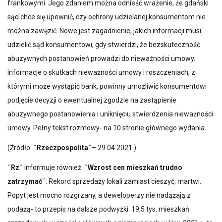
frankowymi. Jego zdaniem można odnieść wrażenie, że gdański
sąd chce się upewnić, czy ochrony udzielanej konsumentom nie
można zawęzić. Nowe jest zagadnienie, jakich informacji musi
udzielić sąd konsumentowi, gdy stwierdzi, że bezskuteczność
abuzywnych postanowień prowadzi do nieważności umowy.
Informacje o skutkach nieważności umowy i roszczeniach, z
którymi może wystąpić bank, powinny umożliwić konsumentowi
podjęcie decyzji o ewentualnej zgodzie na zastąpienie
abuzywnego postanowienia i uniknięciu stwierdzenia nieważności
umowy. Pełny tekst rozmowy- na 10 stronie głównego wydania.
(Źródło:
¨Rzeczpospolita¨
– 29.04.2021.).
¨Rz¨
informuje również:
¨Wzrost cen mieszkań trudno
zatrzymać¨
. Rekord sprzedaży lokali zamiast cieszyć, martwi.
Popyt jest mocno rozgrzany, a deweloperzy nie nadążają z
podażą- to przepis na dalsze podwyżki. 19,5 tys. mieszkań