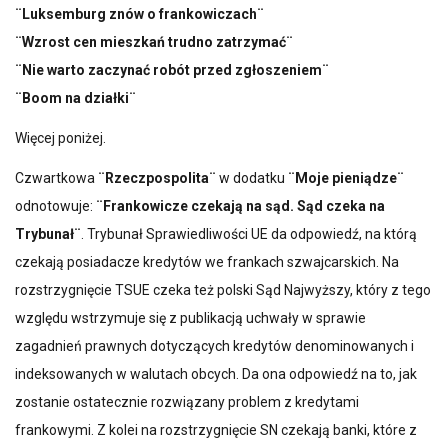
¨Luksemburg znów o frankowiczach¨
¨Wzrost cen mieszkań trudno zatrzymać¨
¨Nie warto zaczynać robót przed zgłoszeniem¨
¨Boom na działki¨
Więcej poniżej.
Czwartkowa
¨Rzeczpospolita¨
w dodatku
¨Moje pieniądze¨
odnotowuje:
¨Frankowicze czekają na sąd. Sąd czeka na
Trybunał¨
. Trybunał Sprawiedliwości UE da odpowiedź, na którą
czekają posiadacze kredytów we frankach szwajcarskich. Na
rozstrzygnięcie TSUE czeka też polski Sąd Najwyższy, który z tego
względu wstrzymuje się z publikacją uchwały w sprawie
zagadnień prawnych dotyczących kredytów denominowanych i
indeksowanych w walutach obcych. Da ona odpowiedź na to, jak
zostanie ostatecznie rozwiązany problem z kredytami
frankowymi. Z kolei na rozstrzygnięcie SN czekają banki, które z