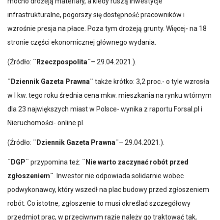
mocno drożeją materiały, a kiedy ruszą inwestycje
infrastrukturalne, pogorszy się dostępność pracowników i
wzrośnie presja na płace. Poza tym drożeją grunty. Więcej- na 18
stronie części ekonomicznej głównego wydania.
(Źródło:
¨Rzeczpospolita¨
– 29.04.2021.).
¨Dziennik Gazeta Prawna¨
także krótko: 3,2 proc.- o tyle wzrosła
w I kw. tego roku średnia cena mkw. mieszkania na rynku wtórnym
dla 23 największych miast w Polsce- wynika z raportu Forsal.pl i
Nieruchomości- online.pl.
(Źródło:
¨Dziennik Gazeta Prawna¨
– 29.04.2021.).
¨DGP¨
przypomina też:
¨Nie warto zaczynać robót przed
zgłoszeniem¨
. Inwestor nie odpowiada solidarnie wobec
podwykonawcy, który wszedł na plac budowy przed zgłoszeniem
robót. Co istotne, zgłoszenie to musi określać szczegółowy
przedmiot prac, w przeciwnym razie należy go traktować tak,