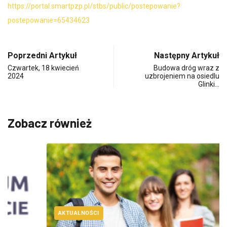
https://portal.smartpzp.pl/stbs/public/postepowanie?
postepowanie=65434623
Poprzedni Artykuł
Następny Artykuł
Czwartek, 18 kwiecień
Budowa dróg wraz z
2024
uzbrojeniem na osiedlu
Glinki…
Zobacz również
AKTUALNOŚCI